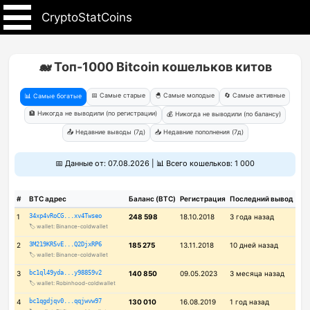
CryptoStatCoins
🐋 Топ-1000 Bitcoin кошельков китов
📅 Самые старые
🐣 Самые молодые
🔄 Самые активные
📊 Самые богатые
🏦 Никогда не выводили (по регистрации)
💰 Никогда не выводили (по балансу)
📤 Недавние выводы (7д)
📥 Недавние пополнения (7д)
📅 Данные от: 07.08.2026 | 📊 Всего кошельков: 1 000
#
BTC адрес
Баланс (BTC)
Регистрация
Последний вывод
1
34xp4vRoCG...xv4Twseo
248 598
18.10.2018
3 года назад
🏷️ wallet: Binance-coldwallet
2
3M219KR5vE...Q2DjxRP6
185 275
13.11.2018
10 дней назад
🏷️ wallet: Binance-coldwallet
3
bc1ql49yda...y98859v2
140 850
09.05.2023
3 месяца назад
🏷️ wallet: Robinhood-coldwallet
4
bc1qgdjqv0...qqjwvw97
130 010
16.08.2019
1 год назад