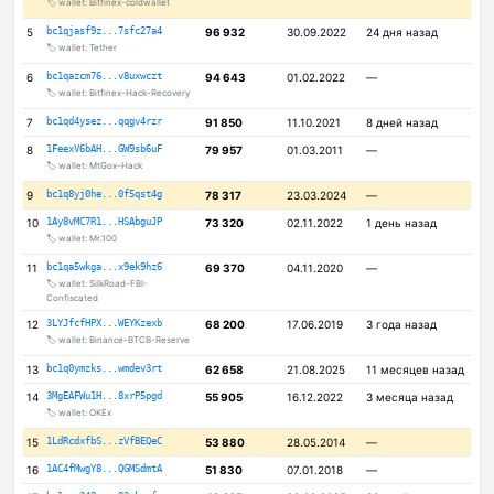
🏷️ wallet: Bitfinex-coldwallet
5
bc1qjasf9z...7sfc27a4
96 932
30.09.2022
24 дня назад
🏷️ wallet: Tether
6
bc1qazcm76...v8uxwczt
94 643
01.02.2022
—
🏷️ wallet: Bitfinex-Hack-Recovery
7
bc1qd4ysez...qqgv4rzr
91 850
11.10.2021
8 дней назад
8
1FeexV6bAH...GW9sb6uF
79 957
01.03.2011
—
🏷️ wallet: MtGox-Hack
9
bc1q8yj0he...0f5qst4g
78 317
23.03.2024
—
10
1Ay8vMC7R1...HSAbguJP
73 320
02.11.2022
1 день назад
🏷️ wallet: Mr.100
11
bc1qa5wkga...x9ek9hz6
69 370
04.11.2020
—
🏷️ wallet: SilkRoad-FBI-
Confiscated
12
3LYJfcfHPX...WEYKzexb
68 200
17.06.2019
3 года назад
🏷️ wallet: Binance-BTCB-Reserve
13
bc1q0ymzks...wmdev3rt
62 658
21.08.2025
11 месяцев назад
14
3MgEAFWu1H...8xrP5pgd
55 905
16.12.2022
3 месяца назад
🏷️ wallet: OKEx
15
1LdRcdxfbS...zVfBEQeC
53 880
28.05.2014
—
16
1AC4fMwgY8...QGMSdmtA
51 830
07.01.2018
—