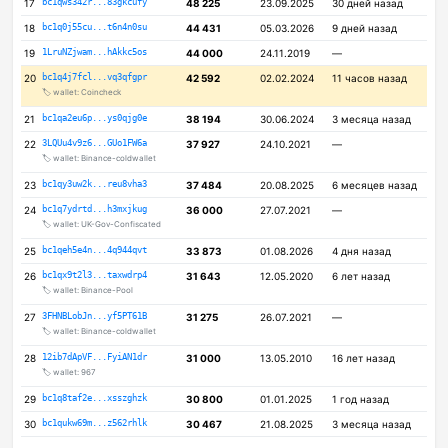
17
bc1qws342r...83gkcufy
48 225
23.09.2025
30 дней назад
18
bc1q0j55cu...t6n4n0su
44 431
05.03.2026
9 дней назад
19
1LruNZjwam...hAkkc5os
44 000
24.11.2019
—
20
bc1q4j7fcl...vq3qfgpr
42 592
02.02.2024
11 часов назад
🏷️ wallet: Coincheck
21
bc1qa2eu6p...ys0qjg0e
38 194
30.06.2024
3 месяца назад
22
3LQUu4v9z6...GUo1FW6a
37 927
24.10.2021
—
🏷️ wallet: Binance-coldwallet
23
bc1qy3uw2k...reu8vha3
37 484
20.08.2025
6 месяцев назад
24
bc1q7ydrtd...h3mxjkug
36 000
27.07.2021
—
🏷️ wallet: UK-Gov-Confiscated
25
bc1qeh5e4n...4q944qvt
33 873
01.08.2026
4 дня назад
26
bc1qx9t2l3...taxwdrp4
31 643
12.05.2020
6 лет назад
🏷️ wallet: Binance-Pool
27
3FHNBLobJn...yf5PT61B
31 275
26.07.2021
—
🏷️ wallet: Binance-coldwallet
28
12ib7dApVF...FyiAN1dr
31 000
13.05.2010
16 лет назад
🏷️ wallet: 967
29
bc1q8taf2e...xsszghzk
30 800
01.01.2025
1 год назад
30
bc1qukw69m...z562rhlk
30 467
21.08.2025
3 месяца назад