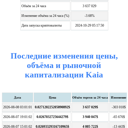
Объём за 24 часа
3 637 029
Изменение объёма за 24 часа (%)
-3.68%
Дата запуска криптовалюты
2024-10-29 05:17:50
Последние изменения цены,
объёма и рыночной
капитализации Kaia
Дата
Цена
Объём торгов за 24 часа
Изменение
2026-08-08 03:01:01
0.027120225205890892$
3 637 029$
-303 018$
2026-08-07 19:01:02
0.0267032725644279$
3 940 047$
-65 676$
2026-08-07 15:01:02
0.02693329316710965$
4 005 722$
-13 443$