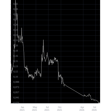
0,32
0,30
0,29
0,27
0,26
0,24
0,23
0,21
0,20
0,18
0,16
0,15
0,13
0,12
0,10
0,088
0,072
0,057
0,041
0,026
Jan
May
Jul
Oct
Apr
Jul
2025
2025
2025
2025
2026
2026