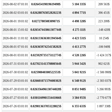
2026-08-02 07:01:01
0.02645419819619498$
5 104 335$
209 563$
2026-08-02 03:01:01
0.026288765852820223$
4 894 771$
396 451$
2026-08-01 19:01:02
0.0272780508309071$
4 498 320$
223 209$
2026-08-01 15:01:02
0.026547443861307744$
4 275 111$
-148 420$
2026-08-01 11:01:02
0.026133636301394564$
4 423 531$
10 254$
2026-08-01 07:01:01
0.026365974254158202$
4 413 277$
-106 949$
2026-08-01 03:01:01
0.025929735175112774$
4 520 226$
-1 424 317$
2026-07-31 03:01:01
0.027023141370800564$
5 944 542$
902 621$
2026-07-30 03:01:02
0.02590040300522553$
5 041 921$
-1 506 990$
2026-07-29 03:01:01
0.026601071579400302$
6 548 912$
-2 303 037$
2026-07-28 03:01:02
0.026356496130744828$
8 851 948$
5 266 993$
2026-07-27 03:01:01
0.030116990155441066$
3 584 955$
-2 770 677$
2026-07-26 03:01:01
0.029813637053228825$
6 355 633$
1 897 338$