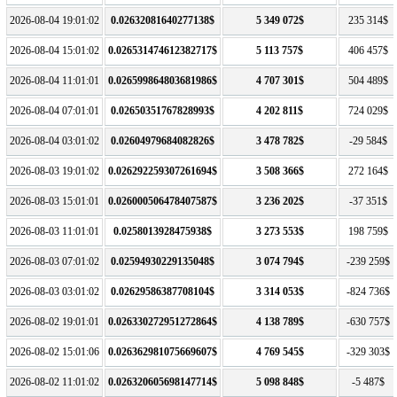
2026-08-04 19:01:02
0.02632081640277138$
5 349 072$
235 314$
2026-08-04 15:01:02
0.026531474612382717$
5 113 757$
406 457$
2026-08-04 11:01:01
0.026599864803681986$
4 707 301$
504 489$
2026-08-04 07:01:01
0.02650351767828993$
4 202 811$
724 029$
2026-08-04 03:01:02
0.02604979684082826$
3 478 782$
-29 584$
2026-08-03 19:01:02
0.026292259307261694$
3 508 366$
272 164$
2026-08-03 15:01:01
0.026000506478407587$
3 236 202$
-37 351$
2026-08-03 11:01:01
0.0258013928475938$
3 273 553$
198 759$
2026-08-03 07:01:02
0.02594930229135048$
3 074 794$
-239 259$
2026-08-03 03:01:02
0.02629586387708104$
3 314 053$
-824 736$
2026-08-02 19:01:01
0.026330272951272864$
4 138 789$
-630 757$
2026-08-02 15:01:06
0.026362981075669607$
4 769 545$
-329 303$
2026-08-02 11:01:02
0.026320605698147714$
5 098 848$
-5 487$