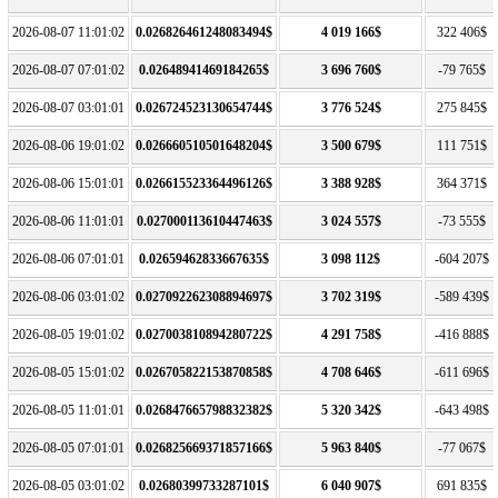
2026-08-07 11:01:02
0.026826461248083494$
4 019 166$
322 406$
2026-08-07 07:01:02
0.02648941469184265$
3 696 760$
-79 765$
2026-08-07 03:01:01
0.026724523130654744$
3 776 524$
275 845$
2026-08-06 19:01:02
0.026660510501648204$
3 500 679$
111 751$
2026-08-06 15:01:01
0.026615523364496126$
3 388 928$
364 371$
2026-08-06 11:01:01
0.027000113610447463$
3 024 557$
-73 555$
2026-08-06 07:01:01
0.02659462833667635$
3 098 112$
-604 207$
2026-08-06 03:01:02
0.027092262308894697$
3 702 319$
-589 439$
2026-08-05 19:01:02
0.027003810894280722$
4 291 758$
-416 888$
2026-08-05 15:01:02
0.026705822153870858$
4 708 646$
-611 696$
2026-08-05 11:01:01
0.026847665798832382$
5 320 342$
-643 498$
2026-08-05 07:01:01
0.026825669371857166$
5 963 840$
-77 067$
2026-08-05 03:01:02
0.02680399733287101$
6 040 907$
691 835$