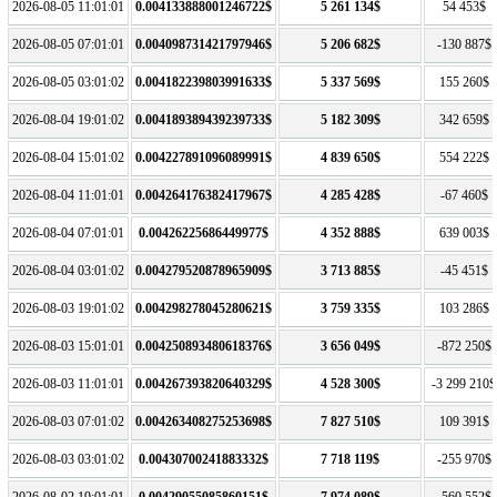
2026-08-05 11:01:01
0.004133888001246722$
5 261 134$
54 453$
2026-08-05 07:01:01
0.004098731421797946$
5 206 682$
-130 887$
2026-08-05 03:01:02
0.004182239803991633$
5 337 569$
155 260$
2026-08-04 19:01:02
0.004189389439239733$
5 182 309$
342 659$
2026-08-04 15:01:02
0.004227891096089991$
4 839 650$
554 222$
2026-08-04 11:01:01
0.004264176382417967$
4 285 428$
-67 460$
2026-08-04 07:01:01
0.00426225686449977$
4 352 888$
639 003$
2026-08-04 03:01:02
0.004279520878965909$
3 713 885$
-45 451$
2026-08-03 19:01:02
0.004298278045280621$
3 759 335$
103 286$
2026-08-03 15:01:01
0.004250893480618376$
3 656 049$
-872 250$
2026-08-03 11:01:01
0.004267393820640329$
4 528 300$
-3 299 210$
2026-08-03 07:01:02
0.004263408275253698$
7 827 510$
109 391$
2026-08-03 03:01:02
0.00430700241883332$
7 718 119$
-255 970$
2026-08-02 19:01:01
0.00429055085860151$
7 974 089$
-560 552$