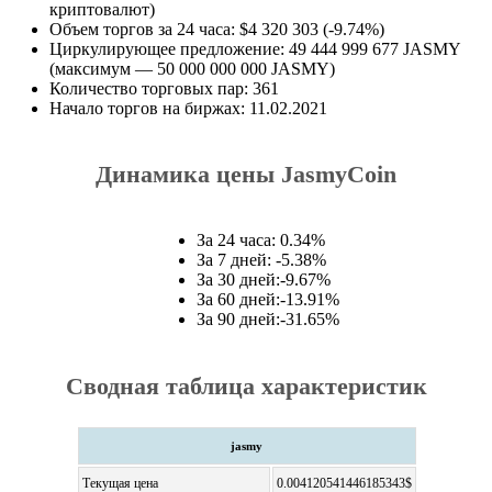
криптовалют)
Объем торгов за 24 часа: $4 320 303 (-9.74%)
Циркулирующее предложение: 49 444 999 677 JASMY
(максимум — 50 000 000 000 JASMY)
Количество торговых пар: 361
Начало торгов на биржах: 11.02.2021
Динамика цены JasmyCoin
За 24 часа: 0.34%
За 7 дней: -5.38%
За 30 дней:-9.67%
За 60 дней:-13.91%
За 90 дней:-31.65%
Сводная таблица характеристик
jasmy
Текущая цена
0.004120541446185343$