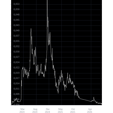
0,053
0,050
0,048
0,045
0,043
0,040
0,037
0,035
0,032
0,030
0,027
0,024
0,022
0,019
0,017
0,014
0,011
0,009
0,006
0,004
Mar
Aug
Dec
May
Oct
Apr
2024
2024
2024
2025
2025
2026