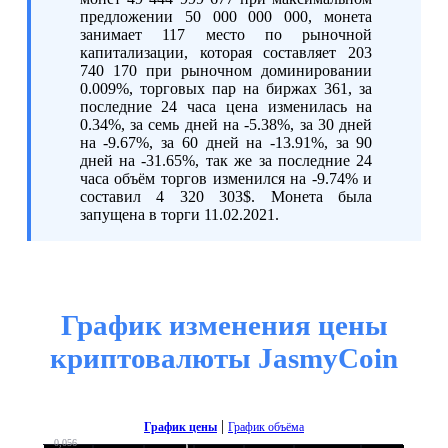
предложении 50 000 000 000, монета
занимает 117 место по рыночной
капитализации, которая составляет 203
740 170 при рыночном доминировании
0.009%, торговых пар на биржах 361, за
последние 24 часа цена изменилась на
0.34%, за семь дней на -5.38%, за 30 дней
на -9.67%, за 60 дней на -13.91%, за 90
дней на -31.65%, так же за последние 24
часа объём торгов изменился на -9.74% и
составил 4 320 303$. Монета была
запущена в торги 11.02.2021.
График изменения цены
криптовалюты JasmyCoin
|
График цены
График объёма
0,056