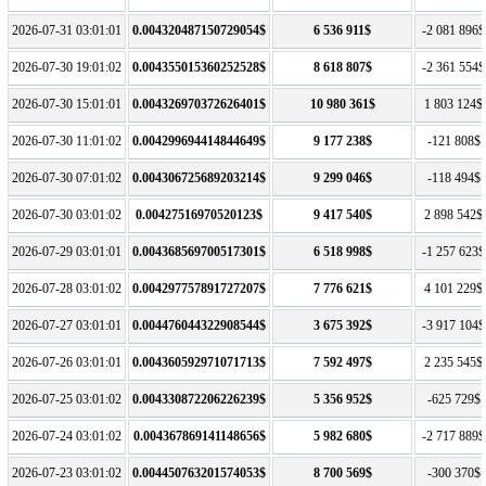
2026-07-31 03:01:01
0.004320487150729054$
6 536 911$
-2 081 896$
2026-07-30 19:01:02
0.004355015360252528$
8 618 807$
-2 361 554$
2026-07-30 15:01:01
0.004326970372626401$
10 980 361$
1 803 124$
2026-07-30 11:01:02
0.004299694414844649$
9 177 238$
-121 808$
2026-07-30 07:01:02
0.004306725689203214$
9 299 046$
-118 494$
2026-07-30 03:01:02
0.00427516970520123$
9 417 540$
2 898 542$
2026-07-29 03:01:01
0.004368569700517301$
6 518 998$
-1 257 623$
2026-07-28 03:01:02
0.004297757891727207$
7 776 621$
4 101 229$
2026-07-27 03:01:01
0.004476044322908544$
3 675 392$
-3 917 104$
2026-07-26 03:01:01
0.004360592971071713$
7 592 497$
2 235 545$
2026-07-25 03:01:02
0.004330872206226239$
5 356 952$
-625 729$
2026-07-24 03:01:02
0.004367869141148656$
5 982 680$
-2 717 889$
2026-07-23 03:01:02
0.004450763201574053$
8 700 569$
-300 370$