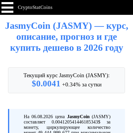
CryptoStatCoins
JasmyCoin (JASMY) — курс,
описание, прогноз и где
купить дешево в 2026 году
Текущий курс JasmyCoin (JASMY):
$0.0041
+0.34% за сутки
На 06.08.2026 цена
JasmyCoin
(JASMY)
составляет 0.004120541446185343$ за
монету, циркулирующее количество
монет 49 444 999 677 при максимальном