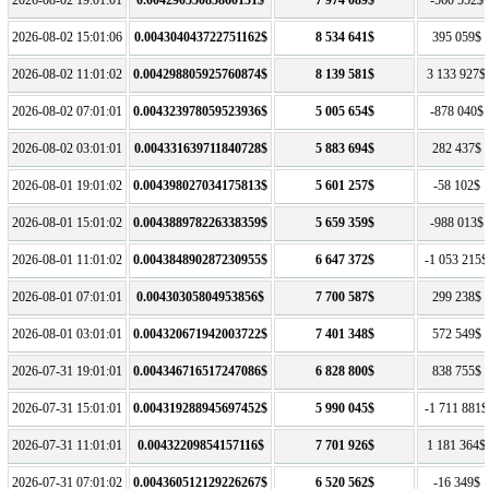
2026-08-02 15:01:06
0.004304043722751162$
8 534 641$
395 059$
2026-08-02 11:01:02
0.004298805925760874$
8 139 581$
3 133 927$
2026-08-02 07:01:01
0.004323978059523936$
5 005 654$
-878 040$
2026-08-02 03:01:01
0.004331639711840728$
5 883 694$
282 437$
2026-08-01 19:01:02
0.004398027034175813$
5 601 257$
-58 102$
2026-08-01 15:01:02
0.004388978226338359$
5 659 359$
-988 013$
2026-08-01 11:01:02
0.004384890287230955$
6 647 372$
-1 053 215$
2026-08-01 07:01:01
0.00430305804953856$
7 700 587$
299 238$
2026-08-01 03:01:01
0.004320671942003722$
7 401 348$
572 549$
2026-07-31 19:01:01
0.004346716517247086$
6 828 800$
838 755$
2026-07-31 15:01:01
0.004319288945697452$
5 990 045$
-1 711 881$
2026-07-31 11:01:01
0.00432209854157116$
7 701 926$
1 181 364$
2026-07-31 07:01:02
0.004360512129226267$
6 520 562$
-16 349$