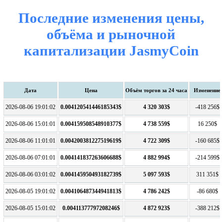
Последние изменения цены,
объёма и рыночной
капитализации JasmyCoin
Дата
Цена
Объём торгов за 24 часа
Изменение
2026-08-06 19:01:02
0.004120541446185343$
4 320 303$
-418 256$
2026-08-06 15:01:01
0.004159508548910377$
4 738 559$
16 250$
2026-08-06 11:01:01
0.004200381227519619$
4 722 309$
-160 685$
2026-08-06 07:01:01
0.004141837263606688$
4 882 994$
-214 599$
2026-08-06 03:01:02
0.004145950493182739$
5 097 593$
311 351$
2026-08-05 19:01:02
0.004106487344941813$
4 786 242$
-86 680$
2026-08-05 15:01:02
0.00411377797208246$
4 872 923$
-388 212$