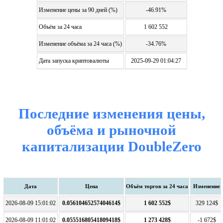
Изменение цены за 90 дней (%)
-46.91%
Объём за 24 часа
1 602 552
Изменение объёма за 24 часа (%)
-34.76%
Дата запуска криптовалюты
2025-09-29 01:04:27
Последние изменения цены,
объёма и рыночной
капитализации DoubleZero
Дата
Цена
Объём торгов за 24 часа
Изменение
2026-08-09 15:01:02
0.05610465257404614$
1 602 552$
329 124$
2026-08-09 11:01:02
0.05551680541809418$
1 273 428$
-1 672$