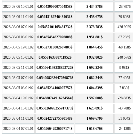
2026-08-06 15:01:01
0.05543909007554858$
2 434 878$
-23 797$
2026-08-06 11:01:01
0.05615186746434631$
2 458 675$
79 893$
2026-08-06 07:01:01
0.05457101165481732$
2 378 783$
426 902$
2026-08-06 03:01:02
0.05485454827026808$
1 951 881$
87 236$
2026-08-05 19:01:02
0.05527316802607805$
1 864 645$
-68 158$
2026-08-05 15:01:02
0.0553163338711952$
1 932 802$
240 578$
2026-08-05 11:01:01
0.055564193238853726$
1 692 224$
9 981$
2026-08-05 07:01:01
0.054998233647036876$
1 682 244$
77 405$
2026-08-05 03:01:02
0.05485234106007757$
1 604 839$
7 830$
2026-08-04 19:01:02
0.054888744916234564$
1 597 008$
-28 883$
2026-08-04 15:01:02
0.055026095255917375$
1 625 891$
-43 788$
2026-08-04 11:01:01
0.05524272275590148$
1 669 679$
51 004$
2026-08-04 07:01:01
0.05556642926697174$
1 618 676$
-24 130$