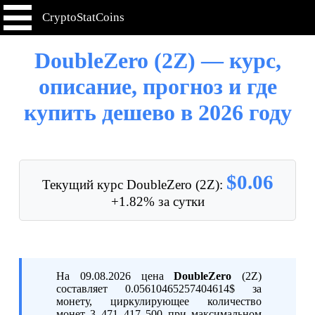
CryptoStatCoins
DoubleZero (2Z) — курс,
описание, прогноз и где
купить дешево в 2026 году
$0.06
Текущий курс DoubleZero (2Z):
+1.82% за сутки
На 09.08.2026 цена
DoubleZero
(2Z)
составляет 0.05610465257404614$ за
монету, циркулирующее количество
монет 3 471 417 500 при максимальном