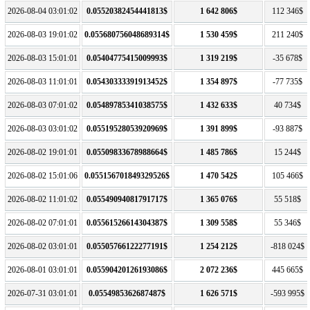
2026-08-04 03:01:02
0.05520382454441813$
1 642 806$
112 346$
2026-08-03 19:01:02
0.055680756048689314$
1 530 459$
211 240$
2026-08-03 15:01:01
0.05404775415009993$
1 319 219$
-35 678$
2026-08-03 11:01:01
0.05430333391913452$
1 354 897$
-77 735$
2026-08-03 07:01:02
0.05489785341038575$
1 432 633$
40 734$
2026-08-03 03:01:02
0.05519528053920969$
1 391 899$
-93 887$
2026-08-02 19:01:01
0.05509833678988664$
1 485 786$
15 244$
2026-08-02 15:01:06
0.055156701849329526$
1 470 542$
105 466$
2026-08-02 11:01:02
0.05549094081791717$
1 365 076$
55 518$
2026-08-02 07:01:01
0.05561526614304387$
1 309 558$
55 346$
2026-08-02 03:01:01
0.05505766122277191$
1 254 212$
-818 024$
2026-08-01 03:01:01
0.05590420126193086$
2 072 236$
445 665$
2026-07-31 03:01:01
0.0554985362687487$
1 626 571$
-593 995$