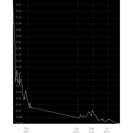
0,57
0,54
0,52
0,49
0,46
0,43
0,41
0,38
0,35
0,33
0,30
0,27
0,24
0,22
0,19
0,16
0,14
0,11
0,081
0,054
Nov
Apr
May
Jul
2025
2026
2026
2026