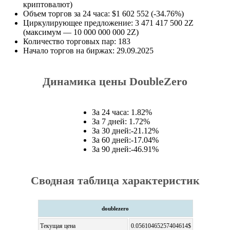
криптовалют)
Объем торгов за 24 часа: $1 602 552 (-34.76%)
Циркулирующее предложение: 3 471 417 500 2Z
(максимум — 10 000 000 000 2Z)
Количество торговых пар: 183
Начало торгов на биржах: 29.09.2025
Динамика цены DoubleZero
За 24 часа: 1.82%
За 7 дней: 1.72%
За 30 дней:-21.12%
За 60 дней:-17.04%
За 90 дней:-46.91%
Сводная таблица характеристик
doublezero
Текущая цена
0.05610465257404614$