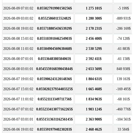
2026-08-09 07:01:02
0.05502791990150256$
1 275 101$
-5 199$
2026-08-09 03:01:02
0.0552586011552482$
1 280 300$
-889 931$
2026-08-08 19:01:02
0.05571880543653929$
2 170 231$
-286 169$
2026-08-08 15:01:02
0.05510391046254903$
2 456 400$
-74 128$
2026-08-08 11:01:02
0.05504904569638468$
2 530 529$
-61 883$
2026-08-08 07:01:01
0.0553648380584065$
2 592 411$
-61 158$
2026-08-08 03:01:01
0.054555916839043844$
2 653 569$
848 938$
2026-08-07 19:01:02
0.05590624312014836$
1 804 631$
139 163$
2026-08-07 15:01:02
0.055020237934403325$
1 665 468$
-169 495$
2026-08-07 11:01:02
0.05521113349711756$
1 834 963$
-68 161$
2026-08-07 07:01:02
0.055233413077162265$
1 903 124$
-460 776$
2026-08-07 03:01:01
0.055151363116256145$
2 363 900$
-104 561$
2026-08-06 19:01:02
0.05559197940230203$
2 468 462$
33 584$