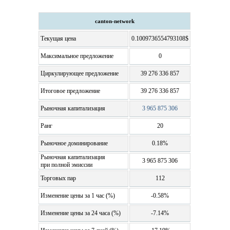
canton-network
Текущая цена
0.1009736554793108$
Максимальное предложение
0
Циркулирующее предложение
39 276 336 857
Итоговое предложение
39 276 336 857
Рыночная капитализация
3 965 875 306
Ранг
20
Рыночное доминирование
0.18%
Рыночная капитализация
3 965 875 306
при полной эмиссии
Торговых пар
112
Изменение цены за 1 час (%)
-0.58%
Изменение цены за 24 часа (%)
-7.14%