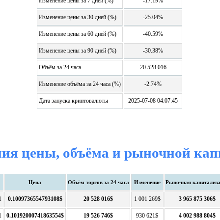
Изменение цены за 7 дней (%)
-17.19%
Изменение цены за 30 дней (%)
-25.04%
Изменение цены за 60 дней (%)
-40.59%
Изменение цены за 90 дней (%)
-30.38%
Объём за 24 часа
20 528 016
Изменение объёма за 24 часа (%)
-2.74%
Дата запуска криптовалюты
2025-07-08 04:07:45
ия цены, объёма и рыночной кап
Цена
Объём торгов за 24 часа
Изменение
Рыночная капитализ
1
0.1009736554793108$
20 528 016$
1 001 269$
3 965 875 306$
1
0.10192000741863554$
19 526 746$
930 621$
4 002 988 804$