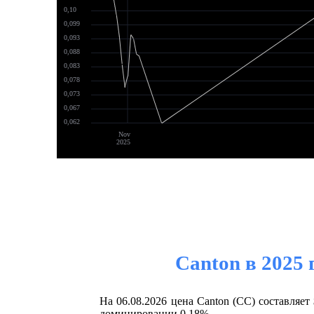
0,10
0,099
0,093
0,088
0,083
0,078
0,073
0,067
0,062
Nov
2025
Canton в 2025
На 06.08.2026 цена Canton (CC) составляе
доминировании 0.18%.