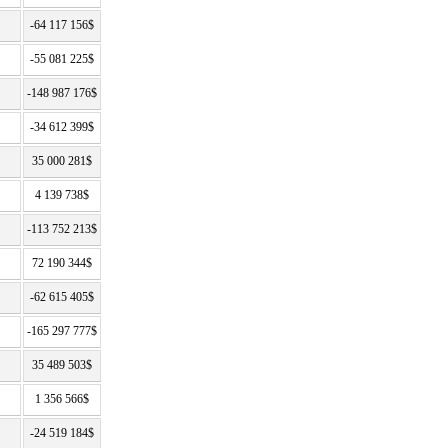
-64 117 156$
-55 081 225$
-148 987 176$
-34 612 399$
35 000 281$
4 139 738$
-113 752 213$
72 190 344$
-62 615 405$
-165 297 777$
35 489 503$
1 356 566$
-24 519 184$