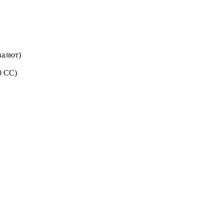
валют)
0 CC)