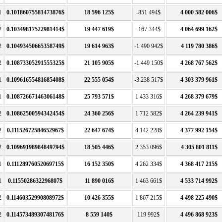
1
0.10186075581473876$
18 596 125$
-851 494$
4 000 582 006$
2
0.10349817522981414$
19 447 619$
-167 344$
4 064 699 162$
2
0.10493450665358749$
19 614 963$
-1 490 942$
4 119 780 386$
2
0.10873305291555325$
21 105 905$
-1 449 150$
4 268 767 562$
1
0.10961655481685408$
22 555 054$
-3 238 517$
4 303 379 961$
1
0.10872667146306148$
25 793 571$
1 433 316$
4 268 379 679$
2
0.10862500594342454$
24 360 256$
1 712 582$
4 264 239 941$
2
0.11152672584652967$
22 647 674$
4 142 228$
4 377 992 154$
2
0.10969198984849794$
18 505 446$
2 353 096$
4 305 801 811$
1
0.11128976052069715$
16 152 350$
4 262 334$
4 368 417 215$
1
0.1155028632296807$
11 890 016$
1 463 661$
4 533 714 992$
2
0.11460352990808972$
10 426 355$
1 867 215$
4 498 225 490$
2
0.11457348930748176$
8 559 140$
119 992$
4 496 868 923$