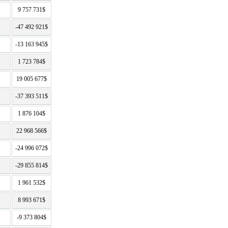
9 757 731$
-47 492 921$
-13 163 945$
1 723 784$
19 005 677$
-37 393 511$
1 876 104$
22 968 566$
-24 996 072$
-29 855 814$
1 961 532$
8 993 671$
-9 373 804$