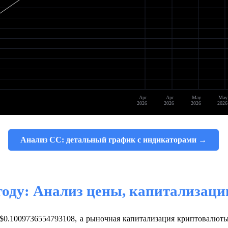
Apr
Apr
May
May
2026
2026
2026
2026
Анализ CC: детальный график с индикаторами →
 году: Анализ цены, капитализаци
т $0.1009736554793108, а рыночная капитализация криптовалют