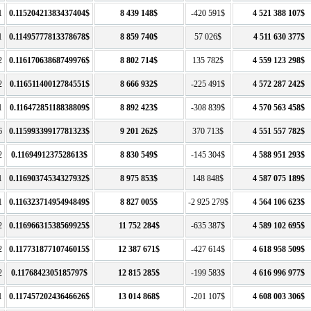
1
0.11520421383437404$
8 439 148$
-420 591$
4 521 388 107$
1
0.11495777813378678$
8 859 740$
57 026$
4 511 630 377$
2
0.11617063868749976$
8 802 714$
135 782$
4 559 123 298$
2
0.11651140012784551$
8 666 932$
-225 491$
4 572 287 242$
1
0.11647285118838809$
8 892 423$
-308 839$
4 570 563 458$
6
0.11599339917781323$
9 201 262$
370 713$
4 551 557 782$
2
0.1169491237528613$
8 830 549$
-145 304$
4 588 951 293$
1
0.11690374534327932$
8 975 853$
148 848$
4 587 075 189$
1
0.11632371495494849$
8 827 005$
-2 925 279$
4 564 106 623$
2
0.11696631538569925$
11 752 284$
-635 387$
4 589 102 695$
2
0.11773187710746015$
12 387 671$
-427 614$
4 618 958 509$
2
0.1176842305185797$
12 815 285$
-199 583$
4 616 996 977$
1
0.11745720243646626$
13 014 868$
-201 107$
4 608 003 306$