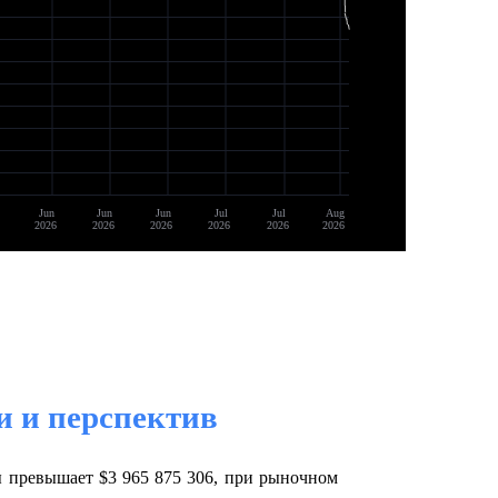
Jun
Jun
Jun
Jul
Jul
Aug
2026
2026
2026
2026
2026
2026
и и перспектив
ы превышает $3 965 875 306, при рыночном