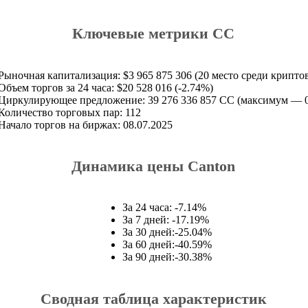
Ключевые метрики CC
Рыночная капитализация: $3 965 875 306 (20 место среди крипто
Объем торгов за 24 часа: $20 528 016 (-2.74%)
Циркулирующее предложение: 39 276 336 857 CC (максимум — 
Количество торговых пар: 112
Начало торгов на биржах: 08.07.2025
Динамика цены Canton
За 24 часа: -7.14%
За 7 дней: -17.19%
За 30 дней:-25.04%
За 60 дней:-40.59%
За 90 дней:-30.38%
Сводная таблица характеристик