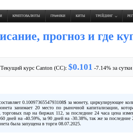
И
КРИПТОВАЛЮТЫ
ГРАФИКИ
КИТЫ
ТРЕЙДИНГ
РЕ
исание, прогноз и где ку
$0.101
Текущий курс Canton (CC):
-7.14% за сутки
оставляет 0.1009736554793108$ за монету, циркулирующее кол
онета занимает 20 место по рыночной капитализации, котор
орговых пар на биржах 112, за последние 24 часа цена измен
а 60 дней на -40.59%, за 90 дней на -30.38%, так же за последние
нета была запущена в торги 08.07.2025.