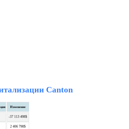
итализации Canton
ация
Изменение
-37 113 498$
2 406 798$