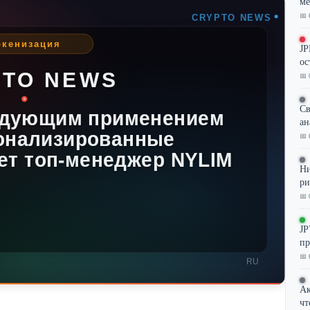
ме
📅 
JP
ос
📅 
Св
ан
📅 
Ни
ри
📅 
JP
пр
📅 
Ак
чт