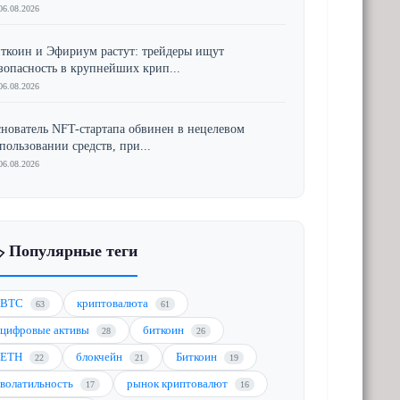
06.08.2026
ткоин и Эфириум растут: трейдеры ищут
зопасность в крупнейших крип...
06.08.2026
нователь NFT-стартапа обвинен в нецелевом
пользовании средств, при...
06.08.2026
️ Популярные теги
BTC
криптовалюта
63
61
цифровые активы
биткоин
28
26
ETH
блокчейн
Биткоин
22
21
19
волатильность
рынок криптовалют
17
16