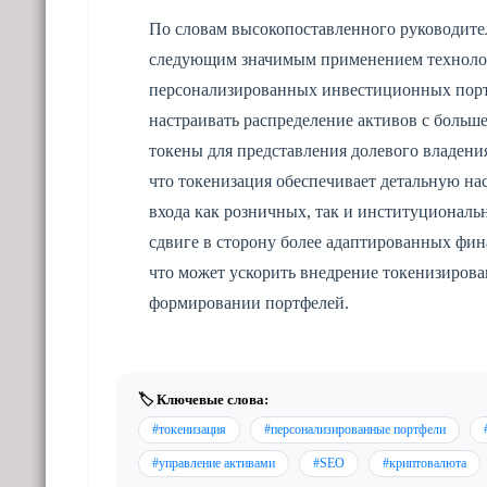
По словам высокопоставленного руководител
следующим значимым применением технолог
персонализированных инвестиционных порт
настраивать распределение активов с больш
токены для представления долевого владени
что токенизация обеспечивает детальную на
входа как розничных, так и институциональ
сдвиге в сторону более адаптированных фи
что может ускорить внедрение токенизирова
формировании портфелей.
🏷️ Ключевые слова:
#токенизация
#персонализированные портфели
#управление активами
#SEO
#криптовалюта