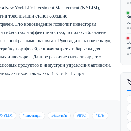
📅 
я New York Life Investment Management (NYLIM),
ии токенизации станет создание
Би
бе
фелей. Это нововведение позволит инвесторам
📅 
ей гибкостью и эффективностью, используя блокчейн-
я разнообразными активами. Руководитель подчеркнул,
Ос
ис
стройку портфелей, снижая затраты и барьеры для
📅 
ных инвесторов. Данное развитие сигнализирует о
нансовых продуктов в индустрии управления активами,
нных активов, таких как BTC и ETH, при

#NYLIM
#инвестиции
#блокчейн
#BTC
#ETH