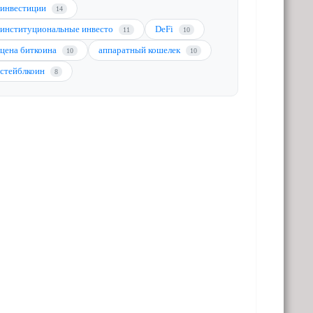
инвестиции
14
институциональные инвесто
DeFi
11
10
цена биткоина
аппаратный кошелек
10
10
стейблкоин
8