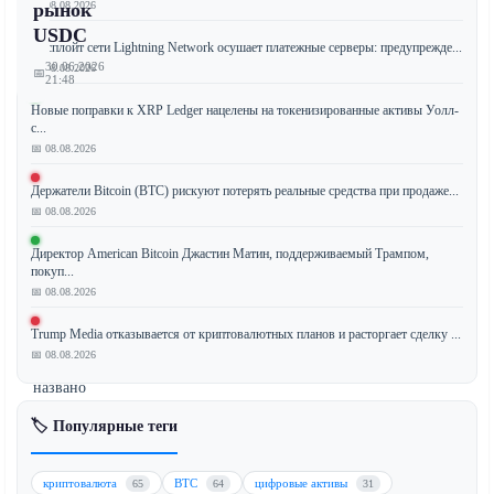
📅 08.08.2026
рынок
USDC
Эксплойт сети Lightning Network осушает платежные серверы: предупрежде...
30.06.2026
📅 08.08.2026
📅
21:48
Новые поправки к XRP Ledger нацелены на токенизированные активы Уолл-
с...
📅 08.08.2026
Недавнее
Держатели Bitcoin (BTC) рискуют потерять реальные средства при продаже...
объявление
📅 08.08.2026
о
запуске
Директор American Bitcoin Джастин Матин, поддерживаемый Трампом,
OpenUSD,
покуп...
нового
📅 08.08.2026
протокола
Trump Media отказывается от криптовалютных планов и расторгает сделку ...
стейблкоинов,
📅 08.08.2026
было
названо
«реальной
🏷️ Популярные теги
угрозой»
для
USDC
криптовалюта
BTC
цифровые активы
65
64
31