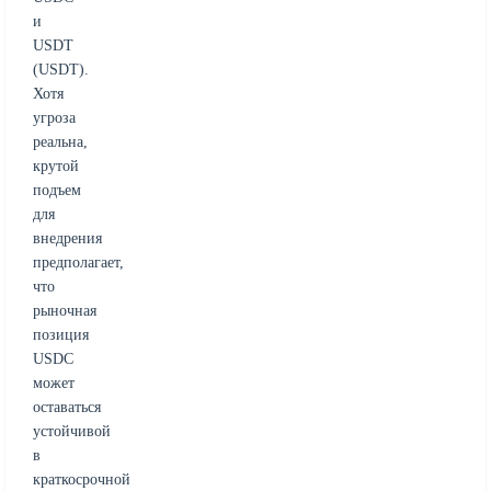
и
USDT
(USDT).
Хотя
угроза
реальна,
крутой
подъем
для
внедрения
предполагает,
что
рыночная
позиция
USDC
может
оставаться
устойчивой
в
краткосрочной