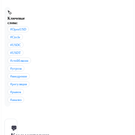
🏷️
Ключевые
слова:
#OpenUSD
#Circle
#USDC
#USDT
#стейблкоин
#угроза
#внедрение
#регуляция
#рынок
#анализ
💬