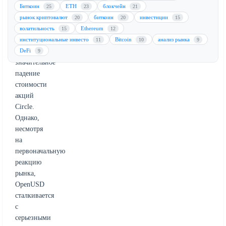
от
Биткоин
ETH
блокчейн
25
23
21
Circle
рынок криптовалют
биткоин
инвестиции
20
20
15
(USDC),
волатильность
Ethereum
15
12
что
институциональные инвесто
Bitcoin
анализ рынка
11
10
9
вызвало
DeFi
9
значительное
падение
стоимости
акций
Circle.
Однако,
несмотря
на
первоначальную
реакцию
рынка,
OpenUSD
сталкивается
с
серьезными