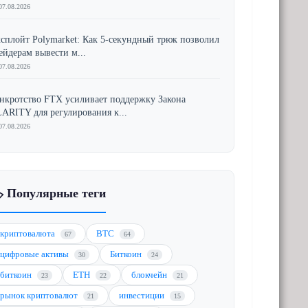
07.08.2026
сплойт Polymarket: Как 5-секундный трюк позволил
ейдерам вывести м...
07.08.2026
нкротство FTX усиливает поддержку Закона
ARITY для регулирования к...
07.08.2026
️ Популярные теги
криптовалюта
BTC
67
64
цифровые активы
Биткоин
30
24
биткоин
ETH
блокчейн
23
22
21
рынок криптовалют
инвестиции
21
15