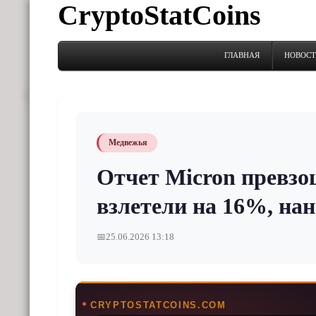
CryptoStatCoins
ГЛАВНАЯ
НОВОС
Медвежья
Отчет Micron превзо
взлетели на 16%, на
📅
25.06.2026 13:18