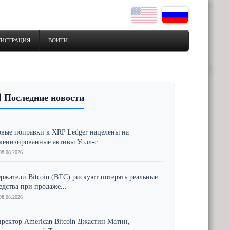
ГИСТРАЦИЯ
ВОЙТИ
 Последние новости
вые поправки к XRP Ledger нацелены на
кенизированные активы Уолл-с...
08.08.2026
ржатели Bitcoin (BTC) рискуют потерять реальные
едства при продаже...
08.08.2026
ректор American Bitcoin Джастин Матин,