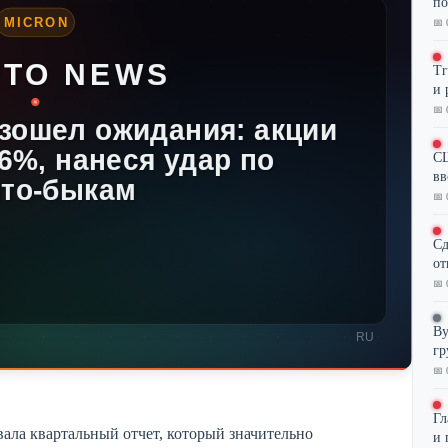
по
📅 
Tr
и 
📅 
СШ
вв
📅 
Сд
от
📅 
By
гр
📅 
Гл
ала квартальный отчет, который значительно
и 