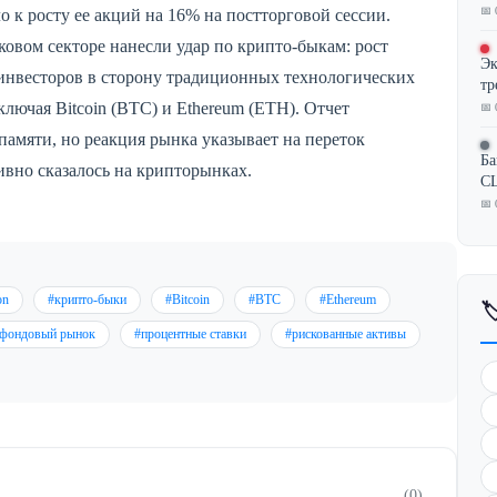
📅 
 к росту ее акций на 16% на постторговой сессии.
овом секторе нанесли удар по крипто-быкам: рост
Эк
инвесторов в сторону традиционных технологических
тр
лючая Bitcoin (BTC) и Ethereum (ETH). Отчет
📅 
амяти, но реакция рынка указывает на переток
Ба
ивно сказалось на крипторынках.
CL
📅 
on
#крипто-быки
#Bitcoin
#BTC
#Ethereum

фондовый рынок
#процентные ставки
#рискованные активы
(0)