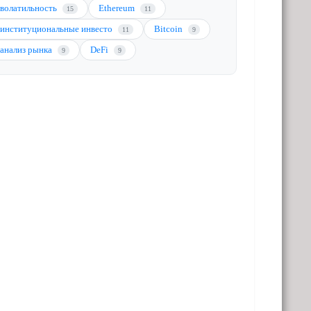
волатильность
Ethereum
15
11
институциональные инвесто
Bitcoin
11
9
анализ рынка
DeFi
9
9