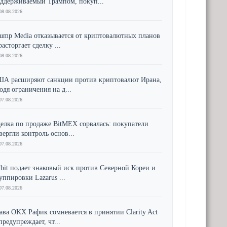
ддерживаемый Трампом, покуп...
08.08.2026
ump Media отказывается от криптовалютных планов
расторгает сделку ...
08.08.2026
А расширяют санкции против криптовалют Ирана,
одя ограничения на д...
07.08.2026
елка по продаже BitMEX сорвалась: покупатели
вергли контроль основ...
07.08.2026
bit подает знаковый иск против Северной Кореи и
уппировки Lazarus ...
07.08.2026
ава OKX Рафик сомневается в принятии Clarity Act
предупреждает, чт...