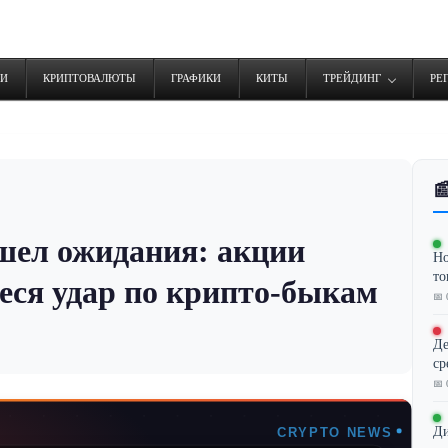
ТИ
КРИПТОВАЛЮТЫ
ГРАФИКИ
КИТЫ
ТРЕЙДИНГ
РЕ

шел ожидания: акции
Но
то
неся удар по крипто-быкам
📅 
Де
ср
📅 
Ди