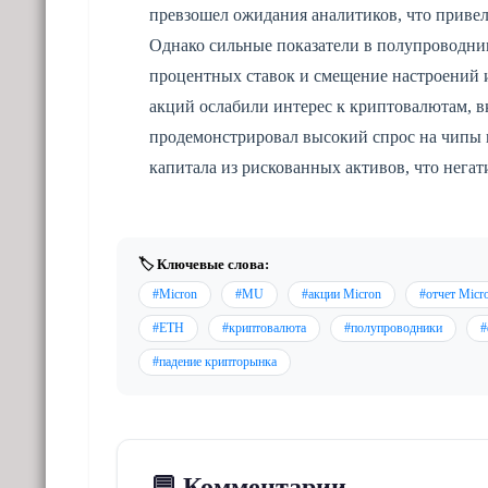
превзошел ожидания аналитиков, что привело
Однако сильные показатели в полупроводник
процентных ставок и смещение настроений 
акций ослабили интерес к криптовалютам, вк
продемонстрировал высокий спрос на чипы п
капитала из рискованных активов, что негат
🏷️ Ключевые слова:
#Micron
#MU
#акции Micron
#отчет Micr
#ETH
#криптовалюта
#полупроводники
#
#падение крипторынка
💬 Комментарии