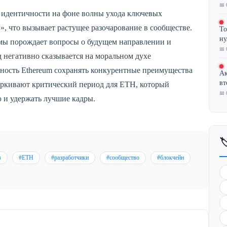
📅 
 идентичности на фоне волны ухода ключевых
в», что вызывает растущее разочарование в сообществе.
То
ну
емы порождает вопросы о будущем направлении и
📅 
 негативно сказывается на моральном духе
бность Ethereum сохранять конкурентные преимущества
Ак
вт
еркивают критический период для ETH, который
📅 
 и удержать лучшие кадры.

в
#ETH
#разработчики
#сообщество
#блокчейн