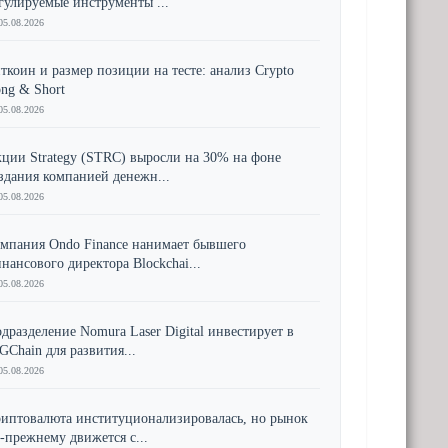
гулируемые инструменты ...
05.08.2026
ткоин и размер позиции на тесте: анализ Crypto
ng & Short
05.08.2026
ции Strategy (STRC) выросли на 30% на фоне
здания компанией денежн...
05.08.2026
мпания Ondo Finance нанимает бывшего
нансового директора Blockchai...
05.08.2026
дразделение Nomura Laser Digital инвестирует в
GChain для развития...
05.08.2026
иптовалюта институционализировалась, но рынок
-прежнему движется с...