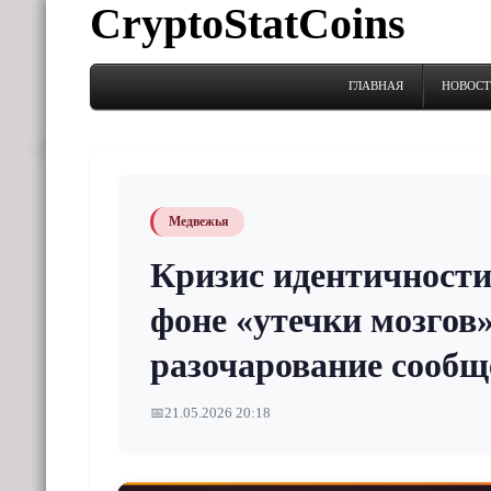
CryptoStatCoins
ГЛАВНАЯ
НОВОС
Медвежья
Кризис идентичности
фоне «утечки мозго
разочарование сообщ
📅
21.05.2026 20:18