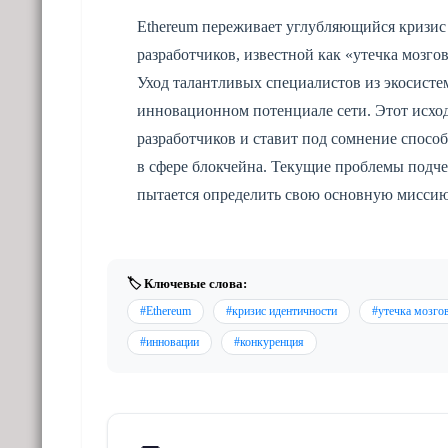
Ethereum переживает углубляющийся кризис
разработчиков, известной как «утечка мозго
Уход талантливых специалистов из экосист
инновационном потенциале сети. Этот исход
разработчиков и ставит под сомнение спосо
в сфере блокчейна. Текущие проблемы подч
пытается определить свою основную миссию
🏷️ Ключевые слова:
#Ethereum
#кризис идентичности
#утечка мозго
#инновации
#конкуренция