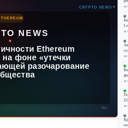
ре
📅 
Би
Lo
📅 
Ак
со
📅 
Ко
фи
📅 
По
ZI
📅 
Кр
по