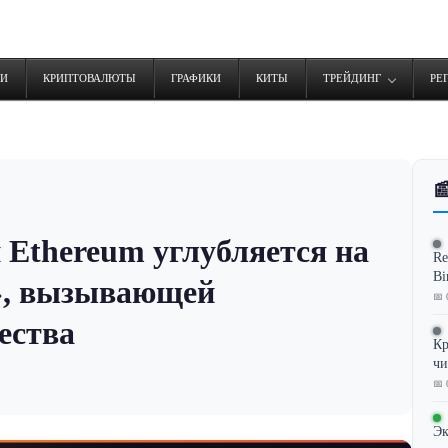
ТИ
КРИПТОВАЛЮТЫ
ГРАФИКИ
КИТЫ
ТРЕЙДИНГ
РЕ

 Ethereum углубляется на
Re
Bi
в», вызывающей
📅 
ества
Кр
чи
📅 
Эк