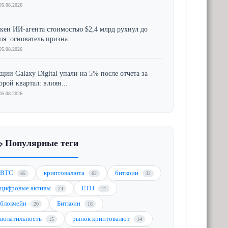
05.08.2026
кен ИИ-агента стоимостью $2,4 млрд рухнул до
ля: основатель призна...
05.08.2026
ции Galaxy Digital упали на 5% после отчета за
орой квартал: влиян...
05.08.2026
️ Популярные теги
BTC
криптовалюта
биткоин
65
62
32
цифровые активы
ETH
24
21
блокчейн
Биткоин
20
16
волатильность
рынок криптовалют
15
14