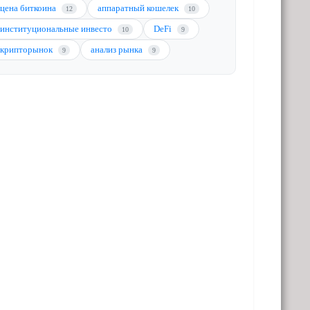
цена биткоина
аппаратный кошелек
12
10
институциональные инвесто
DeFi
10
9
крипторынок
анализ рынка
9
9