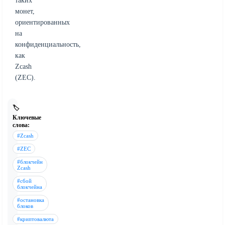
таких
монет,
ориентированных
на
конфиденциальность,
как
Zcash
(ZEC).
🏷️
Ключевые
слова:
#Zcash
#ZEC
#блокчейн
Zcash
#сбой
блокчейна
#остановка
блоков
#криптовалюта