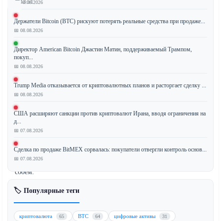
13:51
📅 08.08.2026
Держатели Bitcoin (BTC) рискуют потерять реальные средства при продаже...
📅 08.08.2026
Блокчейн
Директор American Bitcoin Джастин Матин, поддерживаемый Трампом,
Zcash
покуп...
(ZEC),
📅 08.08.2026
известный
своими
Trump Media отказывается от криптовалютных планов и расторгает сделку ...
📅 08.08.2026
функциями,
ориентированными
США расширяют санкции против криптовалют Ирана, вводя ограничения на
на
д...
конфиденциальность,
📅 07.08.2026
столкнулся
Сделка по продаже BitMEX сорвалась: покупатели отвергли контроль основ...
со
📅 07.08.2026
значительным
сбоем:
в
🏷️ Популярные теги
течение
примерно
четырех
криптовалюта
BTC
цифровые активы
65
64
31