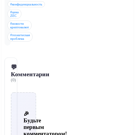
#конфиденциальность
#цена
ZEC
#новости
криптовалют
#техническая
проблема
💬
Комментарии
(0)
🎉
Будьте
первым
комментатором!