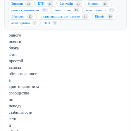
часов
Биткоин
ETH
блокчейн
биткоин
24
23
21
21
не
рынок криптовалют
инвестиции
волатильность
20
15
15
было
Ethereum
институциональные инвесто
Bitcoin
12
11
10
создано
анализ рынка
DeFi
9
9
ни
одного
нового
блока.
Этот
простой
вызвал
обеспокоенность
в
криптовалютном
сообществе
по
поводу
стабильности
сети
и