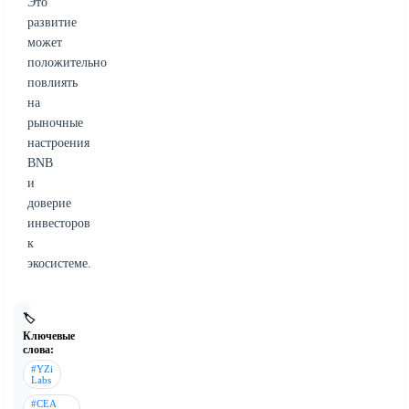
Это
развитие
может
положительно
повлиять
на
рыночные
настроения
BNB
и
доверие
инвесторов
к
экосистеме.
🏷️
Ключевые
слова:
#YZi
Labs
#CEA