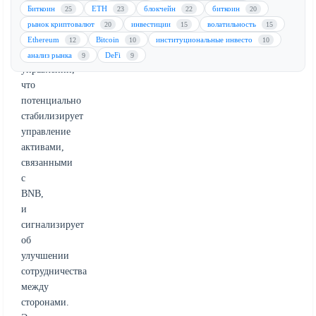
деэскалацию
Биткоин
ETH
блокчейн
биткоин
25
23
22
20
напряженности
рынок криптовалют
инвестиции
волатильность
20
15
15
в
Ethereum
Bitcoin
институциональные инвесто
12
10
10
корпоративном
анализ рынка
DeFi
9
9
управлении,
что
потенциально
стабилизирует
управление
активами,
связанными
с
BNB,
и
сигнализирует
об
улучшении
сотрудничества
между
сторонами.