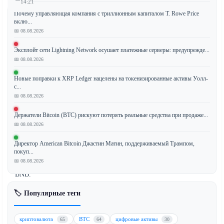
14:21
Почему управляющая компания с триллионным капиталом T. Rowe Price
вклю...
📅 08.08.2026
YZi
Эксплойт сети Lightning Network осушает платежные серверы: предупрежде...
Labs
📅 08.08.2026
успешно
урегулировала
Новые поправки к XRP Ledger нацелены на токенизированные активы Уолл-
прокси-
с...
📅 08.08.2026
конфликт
с
Держатели Bitcoin (BTC) рискуют потерять реальные средства при продаже...
CEA
📅 08.08.2026
Industries,
компанией,
Директор American Bitcoin Джастин Матин, поддерживаемый Трампом,
покуп...
управляющей
📅 08.08.2026
казначейством
BNB.
Разрешение
🏷️ Популярные теги
ситуации
знаменует
значительную
криптовалюта
BTC
цифровые активы
65
64
30