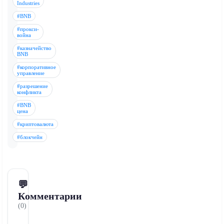
Industries
#BNB
#прокси-
война
#казначейство
BNB
#корпоративное
управление
#разрешение
конфликта
#BNB
цена
#криптовалюта
#блокчейн
💬
Комментарии
(0)