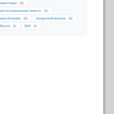
инвестиции
14
институциональные инвесто
11
цена биткоина
аппаратный кошелек
10
10
Bitcoin
DeFi
9
9