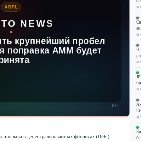
ос
📅 
Св
ан
📅 
Ни
ри
📅 
JP
пр
📅 
Ак
чт
📅 
Би
о прорыва в децентрализованных финансах (DeFi).
бе