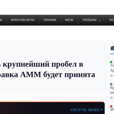
ТИ
КРИПТОВАЛЮТЫ
ГРАФИКИ
КИТЫ
ТРЕЙДИНГ
РЕ

 крупнейший пробел в
Te
Ар
правка AMM будет принята
📅 
Кр
ме
📅 
JP