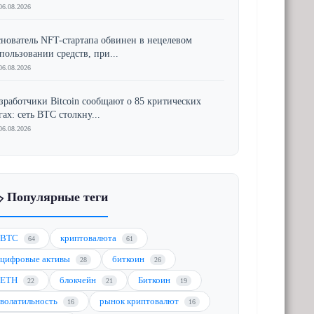
06.08.2026
нователь NFT-стартапа обвинен в нецелевом
пользовании средств, при...
06.08.2026
зработчики Bitcoin сообщают о 85 критических
гах: сеть BTC столкну...
06.08.2026
️ Популярные теги
BTC
криптовалюта
64
61
цифровые активы
биткоин
28
26
ETH
блокчейн
Биткоин
22
21
19
волатильность
рынок криптовалют
16
16