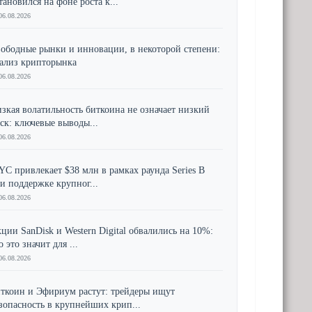
тановился на фоне роста к...
06.08.2026
ободные рынки и инновации, в некоторой степени:
ализ крипторынка
06.08.2026
зкая волатильность биткоина не означает низкий
ск: ключевые выводы...
06.08.2026
YC привлекает $38 млн в рамках раунда Series B
и поддержке крупног...
06.08.2026
ции SanDisk и Western Digital обвалились на 10%:
о это значит для ...
06.08.2026
ткоин и Эфириум растут: трейдеры ищут
зопасность в крупнейших крип...