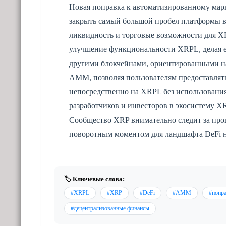
Новая поправка к автоматизированному мар
закрыть самый большой пробел платформы в
ликвидность и торговые возможности для XR
улучшение функциональности XRPL, делая е
другими блокчейнами, ориентированными н
AMM, позволяя пользователям предоставлять
непосредственно на XRPL без использовани
разработчиков и инвесторов в экосистему X
Сообщество XRP внимательно следит за проц
поворотным моментом для ландшафта DeFi 
🏷️ Ключевые слова:
#XRPL
#XRP
#DeFi
#AMM
#попр
#децентрализованные финансы