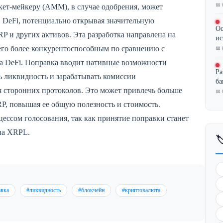
📅 
кет-мейкеру (AMM), в случае одобрения, может
 DeFi, потенциально открывая значительную
Ос
P и других активов. Эта разработка направлена на
ис
го более конкурентоспособным по сравнению с
📅 
а DeFi. Поправка вводит нативные возможности
Ра
 ликвидность и зарабатывать комиссии
ба
я сторонних протоколов. Это может привлечь больше
📅 
RP, повышая ее общую полезность и стоимость.
ессом голосования, так как принятие поправки станет
на XRPL.

авка
#ликвидность
#блокчейн
#криптовалюта