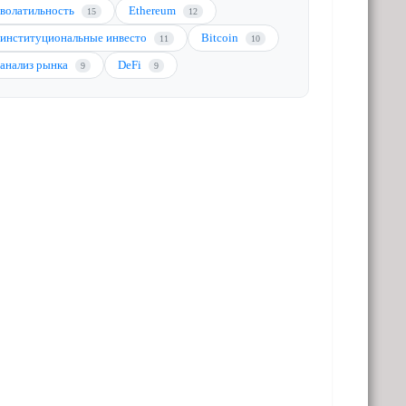
волатильность
Ethereum
15
12
институциональные инвесто
Bitcoin
11
10
анализ рынка
DeFi
9
9