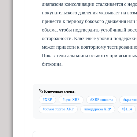
диапазона консолидации сталкивается с нед
покупательского давления указывает на воз
привести к периоду бокового движения или 
объема, чтобы подтвердить устойчивый вос
осторожности. Ключевые уровни поддержки 
может привести к повторному тестированию 
Показатели альткоина остаются привязанны
биткоина.
🏷️ Ключевые слова:
#XRP
#цена XRP
#XRP новости
#крипто
#объем торгов XRP
#поддержка XRP
#$1.14