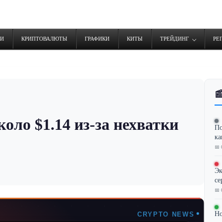
ТИ
КРИПТОВАЛЮТЫ
ГРАФИКИ
КИТЫ
ТРЕЙДИНГ
РЕ

оло $1.14 из-за нехватки
По
ка
📅 
Эк
се
📅 
Но