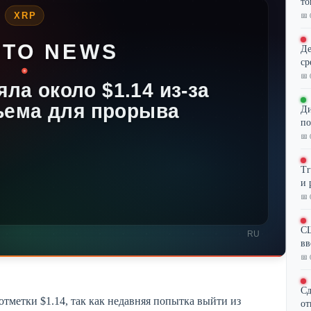
то
📅 
Де
ср
📅 
Ди
по
📅 
Tr
и 
📅 
СШ
вв
📅 
Сд
отметки $1.14, так как недавняя попытка выйти из
от