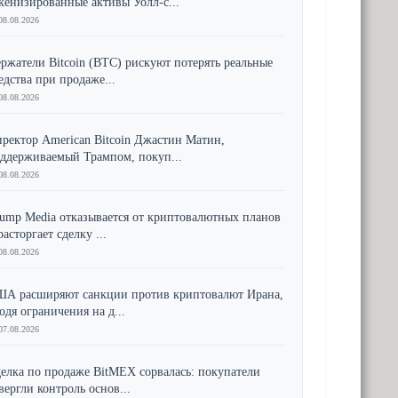
кенизированные активы Уолл-с...
08.08.2026
ржатели Bitcoin (BTC) рискуют потерять реальные
едства при продаже...
08.08.2026
ректор American Bitcoin Джастин Матин,
ддерживаемый Трампом, покуп...
08.08.2026
ump Media отказывается от криптовалютных планов
расторгает сделку ...
08.08.2026
А расширяют санкции против криптовалют Ирана,
одя ограничения на д...
07.08.2026
елка по продаже BitMEX сорвалась: покупатели
вергли контроль основ...