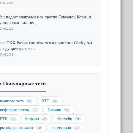
07.08.2026
bit подает знаковый иск против Северной Кореи и
уппировки Lazarus ...
07.08.2026
ава OKX Рафик сомневается в принятии Clarity Act
предупреждает, чт...
07.08.2026
️ Популярные теги
криптовалюта
BTC
66
64
цифровые активы
Биткоин
31
24
ETH
биткоин
блокчейн
23
22
21
рынок криптовалют
инвестиции
20
15