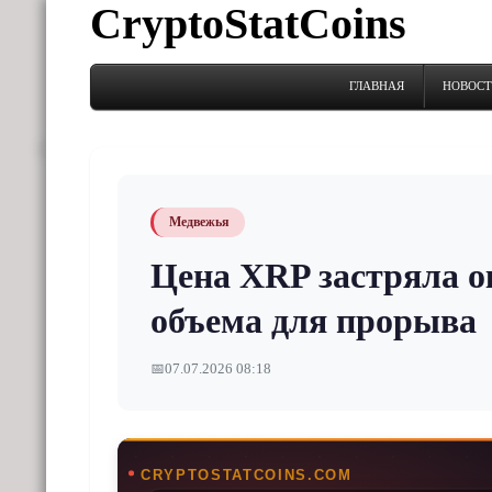
CryptoStatCoins
ГЛАВНАЯ
НОВОС
Медвежья
Цена XRP застряла ок
объема для прорыва
📅
07.07.2026 08:18