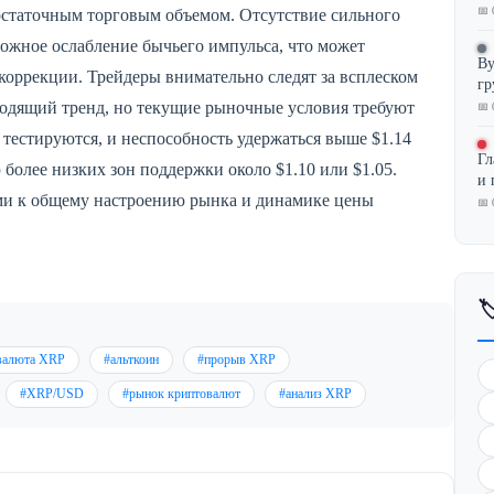
📅 
остаточным торговым объемом. Отсутствие сильного
можное ослабление бычьего импульса, что может
By
коррекции. Трейдеры внимательно следят за всплеском
гр
ходящий тренд, но текущие рыночные условия требуют
📅 
тестируются, и неспособность удержаться выше $1.14
Гл
более низких зон поддержки около $1.10 или $1.05.
и 
ми к общему настроению рынка и динамике цены
📅 

валюта XRP
#альткоин
#прорыв XRP
#XRP/USD
#рынок криптовалют
#анализ XRP