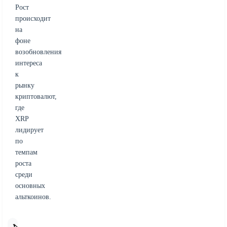
Рост
происходит
на
фоне
возобновления
интереса
к
рынку
криптовалют,
где
XRP
лидирует
по
темпам
роста
среди
основных
альткоинов.