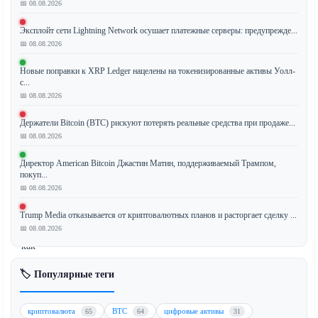
📅 08.08.2026
XRP
Эксплойт сети Lightning Network осушает платежные серверы: предупрежде...
показал
📅 08.08.2026
рост
Новые поправки к XRP Ledger нацелены на токенизированные активы Уолл-
на
с...
3%,
📅 08.08.2026
при
этом
Держатели Bitcoin (BTC) рискуют потерять реальные средства при продаже...
недавний
📅 08.08.2026
прорыв
Директор American Bitcoin Джастин Матин, поддерживаемый Трампом,
выше
покуп...
уровня
📅 08.08.2026
$1,14
теперь
Trump Media отказывается от криптовалютных планов и расторгает сделку ...
📅 08.08.2026
тестируется
как
новая
🏷️ Популярные теги
зона
поддержки.
Такая
криптовалюта
BTC
цифровые активы
65
64
31