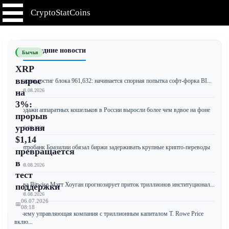
CryptoStatCoins
📰 Последние новости
Бычья
XRP
вырос
Биткоин достиг блока 961,632: начинается спорная попытка софт-форка BI...
📅 08.08.2026
на
3%:
Продажи аппаратных кошельков в России выросли более чем вдвое на фоне
прорыв
...
уровня
📅 08.08.2026
$1,14
Центробанк Бразилии обязал биржи задерживать крупные крипто-переводы
превращается
з...
в
📅 08.08.2026
тест
Глава Bitwise Мэтт Хоуган прогнозирует приток триллионов институционал...
поддержки
📅 08.08.2026
06.07.2026
📅
08:18
Почему управляющая компания с триллионным капиталом T. Rowe Price
вклю...