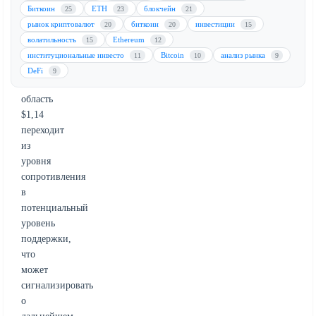
динамика
Биткоин
ETH
блокчейн
25
23
21
цены
рынок криптовалют
биткоин
инвестиции
20
20
15
указывает
волатильность
Ethereum
15
12
на
институциональные инвесто
Bitcoin
анализ рынка
11
10
9
то,
DeFi
9
что
область
$1,14
переходит
из
уровня
сопротивления
в
потенциальный
уровень
поддержки,
что
может
сигнализировать
о