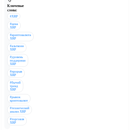
🏷️
Ключевые
слова:
#XRP
#цена
XRP
#криптовалюта
XRP
#альткоин
XRP
#уровень
поддержки
XRP
#прорыв
XRP
#бычий
тренд
XRP
#рынок
криптовалют
#технический
анализ XRP
#торговля
XRP