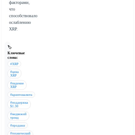
факторами,
что
способствовало
ослаблению
XRP.
🏷️
Ключевые
слова:
#XRP
#цена
XRP
#падение
XRP
#криптовалюта
#поддержка
$1.30
#медвежий
тренд
#продажи
#технический