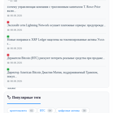
07:48
Почему управляющая компания с триллионным капиталом T. Rowe Price
вклю...
📅 08.08.2026
XRP
Эксплойт сети Lightning Network осушает платежные серверы: предупрежде...
(XRP)
📅 08.08.2026
пережил
резкое
Новые поправки к XRP Ledger нацелены на токенизированные активы Уолл-
падение
с...
📅 08.08.2026
на
4%
Держатели Bitcoin (BTC) рискуют потерять реальные средства при продаже...
за
📅 08.08.2026
последние
24
Директор American Bitcoin Джастин Матин, поддерживаемый Трампом,
покуп...
часа,
📅 08.08.2026
опустившись
ниже
критической
🏷️ Популярные теги
зоны
поддержки
$1.30.
криптовалюта
BTC
цифровые активы
65
64
30