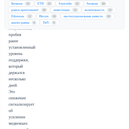
Мощное
Биткоин
ETH
блокчейн
биткоин
25
23
22
20
давление
рынок криптовалют
инвестиции
волатильность
20
15
15
продавцов
Ethereum
Bitcoin
институциональные инвесто
12
10
10
подавило
анализ рынка
DeFi
9
9
покупателей,
пробив
ранее
установленный
уровень
поддержки,
который
держался
несколько
дней.
Это
снижение
сигнализирует
об
усилении
медвежьих