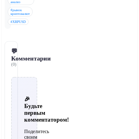
анализ
#рынок
криптовалют
#XRPUSD
💬
Комментарии
(0)
🎉
Будьте
первым
комментатором!
Поделитесь
своим