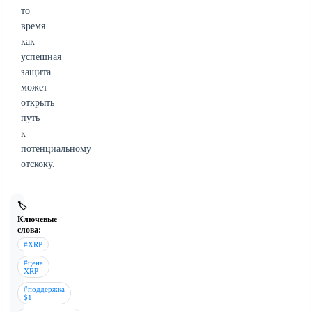
то
время
как
успешная
защита
может
открыть
путь
к
потенциальному
отскоку.
🏷️
Ключевые
слова:
#XRP
#цена
XRP
#поддержка
$1