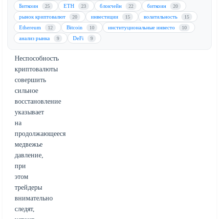
поддержки
Биткоин
ETH
блокчейн
биткоин
25
23
22
20
$1
рынок криптовалют
инвестиции
волатильность
20
15
15
под
Ethereum
Bitcoin
институциональные инвесто
12
10
10
пристальным
анализ рынка
DeFi
9
9
вниманием.
Неспособность
криптовалюты
совершить
сильное
восстановление
указывает
на
продолжающееся
медвежье
давление,
при
этом
трейдеры
внимательно
следят,