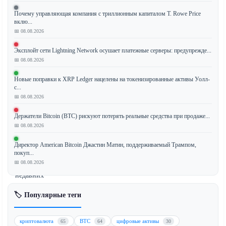
Почему управляющая компания с триллионным капиталом T. Rowe Price
вклю...
XRP
📅 08.08.2026
упал
Эксплойт сети Lightning Network осушает платежные серверы: предупрежде...
на
📅 08.08.2026
2,8%
в
Новые поправки к XRP Ledger нацелены на токенизированные активы Уолл-
ходе
с...
📅 08.08.2026
последней
торговой
Держатели Bitcoin (BTC) рискуют потерять реальные средства при продаже...
сессии,
📅 08.08.2026
поскольку
слабый
Директор American Bitcoin Джастин Матин, поддерживаемый Трампом,
покуп...
отскок
📅 08.08.2026
от
недавних
минимумов
🏷️ Популярные теги
держит
критический
уровень
криптовалюта
BTC
цифровые активы
65
64
30