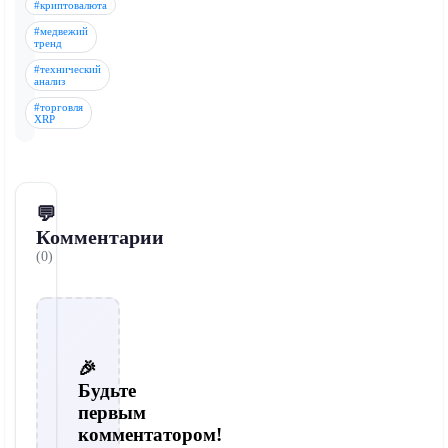
#криптовалюта
#медвежий
тренд
#технический
анализ
#торговля
XRP
💬
Комментарии
(0)
🎉
Будьте
первым
комментатором!