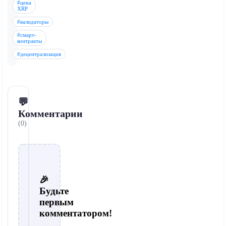
#цена
XRP
#валидаторы
#смарт-
контракты
#децентрализация
💬
Комментарии
(0)
🎉
Будьте
первым
комментатором!