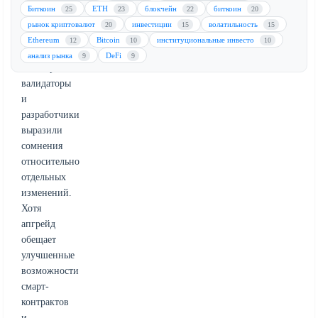
вызвало
Биткоин
ETH
блокчейн
биткоин
25
23
22
20
дискуссии
рынок криптовалют
инвестиции
волатильность
20
15
15
в
Ethereum
Bitcoin
институциональные инвесто
12
10
10
сообществе:
анализ рынка
DeFi
9
9
некоторые
валидаторы
и
разработчики
выразили
сомнения
относительно
отдельных
изменений.
Хотя
апгрейд
обещает
улучшенные
возможности
смарт-
контрактов
и