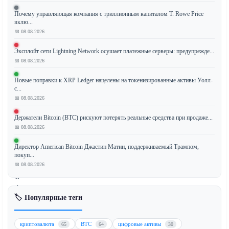
XRP
Почему управляющая компания с триллионным капиталом T. Rowe Price
Ledger
вклю...
(XRPL)
📅 08.08.2026
официально
Эксплойт сети Lightning Network осушает платежные серверы: предупрежде...
активировал
📅 08.08.2026
последнее
обновление
Новые поправки к XRP Ledger нацелены на токенизированные активы Уолл-
протокола,
с...
внедрив
📅 08.08.2026
новые
Держатели Bitcoin (BTC) рискуют потерять реальные средства при продаже...
функции,
📅 08.08.2026
направленные
на
Директор American Bitcoin Джастин Матин, поддерживаемый Трампом,
повышение
покуп...
📅 08.08.2026
эффективности
и
функциональности
🏷️ Популярные теги
сети.
Однако
обновление
криптовалюта
BTC
цифровые активы
65
64
30