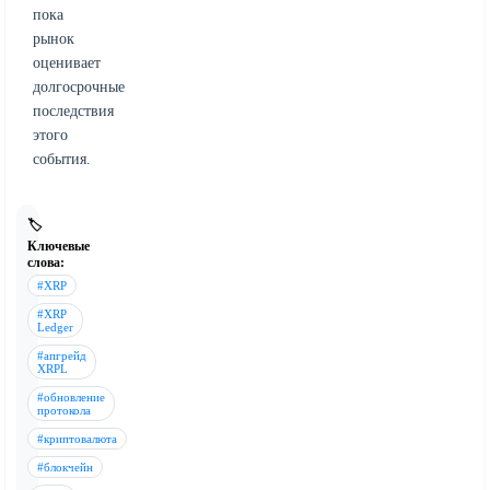
пока
рынок
оценивает
долгосрочные
последствия
этого
события.
🏷️
Ключевые
слова:
#XRP
#XRP
Ledger
#апгрейд
XRPL
#обновление
протокола
#криптовалюта
#блокчейн