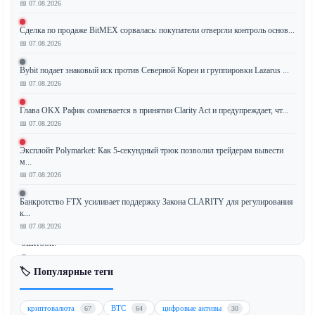
📅 07.08.2026
XRP
Ledger
Сделка по продаже BitMEX сорвалась: покупатели отвергли контроль основ...
(XRP)
📅 07.08.2026
внедрил
Bybit подает знаковый иск против Северной Кореи и группировки Lazarus ...
новое
📅 07.08.2026
обновление,
направленное
Глава OKX Рафик сомневается в принятии Clarity Act и предупреждает, чт...
на
📅 07.08.2026
очистку
ненужных
Эксплойт Polymarket: Как 5-секундный трюк позволил трейдерам вывести
м...
данных
📅 07.08.2026
NFT
и
Банкротство FTX усиливает поддержку Закона CLARITY для регулирования
исправление
к...
📅 07.08.2026
ключевых
ошибок.
Это
🏷️ Популярные теги
обновление
призвано
повысить
криптовалюта
BTC
цифровые активы
67
64
30