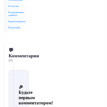
#очистка
#исправление
ошибок
#криптовалюта
#блокчейн
💬
Комментарии
(0)
🎉
Будьте
первым
комментатором!