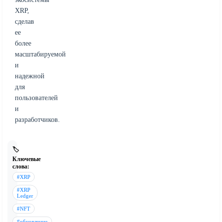
XRP,
сделав
ее
более
масштабируемой
и
надежной
для
пользователей
и
разработчиков.
🏷️
Ключевые
слова:
#XRP
#XRP
Ledger
#NFT
#обновление