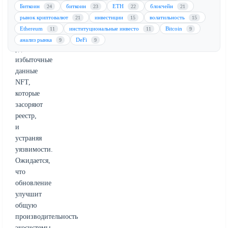
эффективность
Биткоин
биткоин
ETH
блокчейн
24
23
22
21
и
рынок криптовалют
инвестиции
волатильность
21
15
15
безопасность
Ethereum
институциональные инвесто
Bitcoin
11
11
9
сети,
анализ рынка
DeFi
9
9
удаляя
избыточные
данные
NFT,
которые
засоряют
реестр,
и
устраняя
уязвимости.
Ожидается,
что
обновление
улучшит
общую
производительность
экосистемы