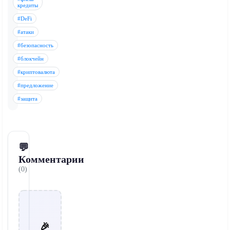
кредиты
#DeFi
#атаки
#безопасность
#блокчейн
#криптовалюта
#предложение
#защита
💬
Комментарии
(0)
🎉