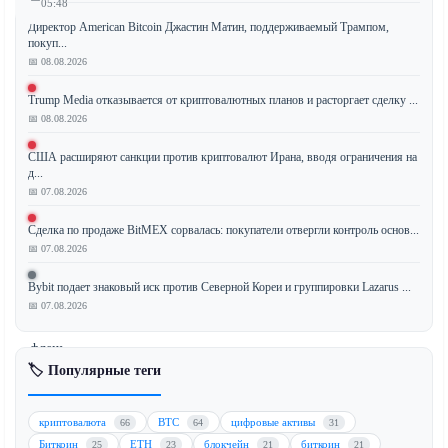
05:48
Директор American Bitcoin Джастин Матин, поддерживаемый Трампом,
покуп...
📅 08.08.2026
Сообщество
Trump Media отказывается от криптовалютных планов и расторгает сделку ...
XRP
📅 08.08.2026
Ledger
представило
США расширяют санкции против криптовалют Ирана, вводя ограничения на
новое
д...
📅 07.08.2026
предложение,
направленное
Сделка по продаже BitMEX сорвалась: покупатели отвергли контроль основ...
на
📅 07.08.2026
предотвращение
атак
Bybit подает знаковый иск против Северной Кореи и группировки Lazarus ...
с
📅 07.08.2026
использованием
флеш-
🏷️ Популярные теги
кредитов
—
типа
криптовалюта
BTC
цифровые активы
66
64
31
эксплойтов,
Биткоин
ETH
блокчейн
биткоин
25
23
21
21