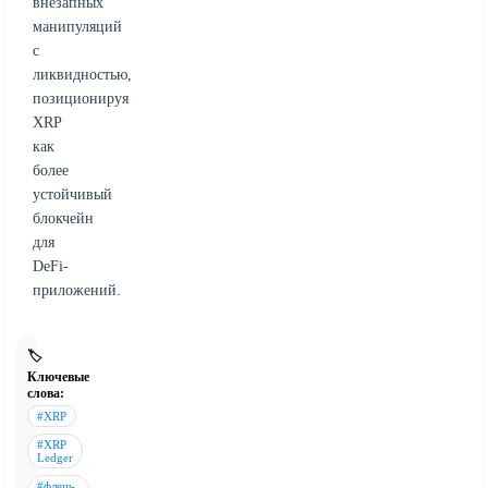
внезапных
манипуляций
с
ликвидностью,
позиционируя
XRP
как
более
устойчивый
блокчейн
для
DeFi-
приложений.
🏷️
Ключевые
слова:
#XRP
#XRP
Ledger
#флеш-