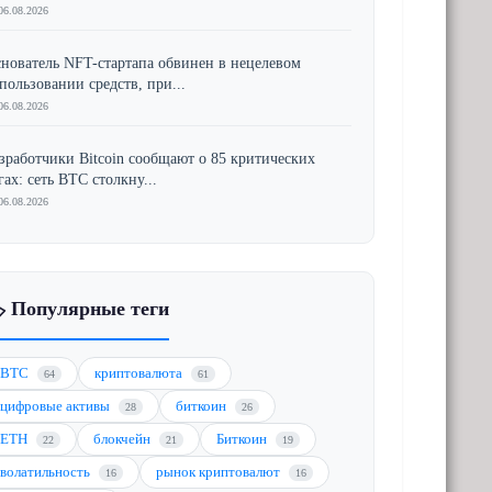
06.08.2026
нователь NFT-стартапа обвинен в нецелевом
пользовании средств, при...
06.08.2026
зработчики Bitcoin сообщают о 85 критических
гах: сеть BTC столкну...
06.08.2026
️ Популярные теги
BTC
криптовалюта
64
61
цифровые активы
биткоин
28
26
ETH
блокчейн
Биткоин
22
21
19
волатильность
рынок криптовалют
16
16