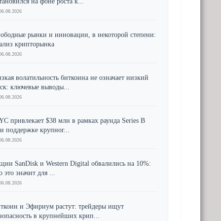
тановился на фоне роста к...
06.08.2026
ободные рынки и инновации, в некоторой степени:
ализ крипторынка
06.08.2026
зкая волатильность биткоина не означает низкий
ск: ключевые выводы...
06.08.2026
YC привлекает $38 млн в рамках раунда Series B
и поддержке крупног...
06.08.2026
ции SanDisk и Western Digital обвалились на 10%:
о это значит для ...
06.08.2026
ткоин и Эфириум растут: трейдеры ищут
зопасность в крупнейших крип...