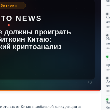
ос
📅 
Св
ан
📅 
Ни
ри
📅 
JP
пр
📅 
Ак
чт
📅 
Би
 отстать от Китая в глобальной конкуренции за
бе