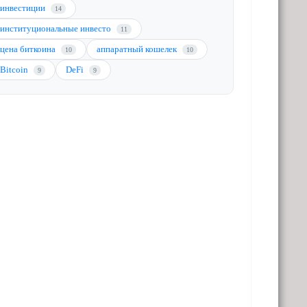
инвестиции
14
институциональные инвесто
11
цена биткоина
аппаратный кошелек
10
10
Bitcoin
DeFi
9
9