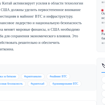
📅 
 Китай активизирует усилия в области технологии
, США должны уделить первостепенное внимание
Ос
нвестициям в майнинг BTC и инфраструктуру.
ис
нансовое лидерство и национальную безопасность
📅 
ина меняет мировые финансы, и США необходимо
Ра
а для сохранения экономического влияния. Это
ба
ействовать решительно и обеспечить
📅 
иткоина.

ка за биткоин
#криптоанализ
#майнинг BTC
совая безопасность
#криптохаб
#доминирование BTC