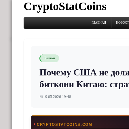
CryptoStatCoins
ГЛАВНАЯ
НОВОС
Бычья
Почему США не долж
биткоин Китаю: стра
📅
19.05.2026 19:48