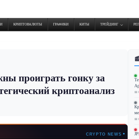
ТИ
КРИПТОВАЛЮТЫ
ГРАФИКИ
КИТЫ
ТРЕЙДИНГ
РЕ

ны проиграть гонку за
Te
Ар
тегический криптоанализ
📅 
Кр
ме
📅 
JP