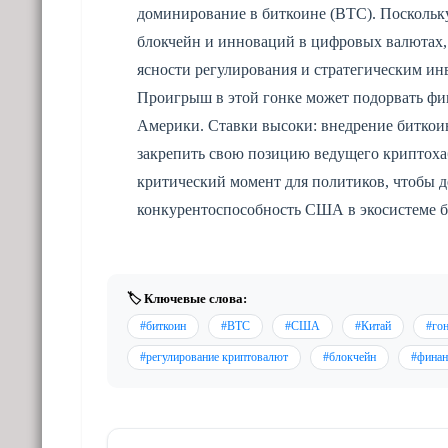
доминирование в биткоине (BTC). Поскольку
блокчейн и инноваций в цифровых валютах
ясности регулирования и стратегическим и
Проигрыш в этой гонке может подорвать фи
Америки. Ставки высоки: внедрение битко
закрепить свою позицию ведущего криптохаб
критический момент для политиков, чтобы д
конкурентоспособность США в экосистеме б
🏷️ Ключевые слова:
#биткоин
#BTC
#США
#Китай
#гон
#регулирование криптовалют
#блокчейн
#финан