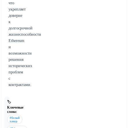
что
укрепляет
доверие
к
долгосрочной
жизнеспособности
Ethereum
и
возможности
решения
исторических
проблем
с
контрактами.
🏷️
Ключевые
слова:
#белый
хакер