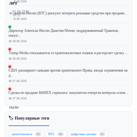
📅 08.08.2026
лет
01.06.2026
Держатели Bitcoin (BTC) рискуют потерять реальные средства при продаже...
📅
10:21
📅 08.08.2026
Директор American Bitcoin Джастин Матин, поддерживаемый Трампом,
покуп...
Белый
📅 08.08.2026
хакер
Trump Media отказывается от криптовалютных планов и расторгает сделку ...
успешно
📅 08.08.2026
разблокировал
ETH
США расширяют санкции против криптовалют Ирана, вводя ограничения на
на
д...
сумму
📅 07.08.2026
$2
Сделка по продаже BitMEX сорвалась: покупатели отвергли контроль основ...
миллиона,
📅 07.08.2026
которые
были
заблокированы
🏷️ Популярные теги
в
смарт-
контракте
криптовалюта
BTC
цифровые активы
65
64
31