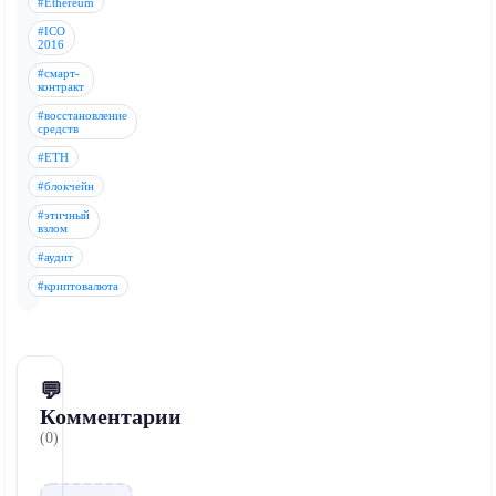
#Ethereum
#ICO
2016
#смарт-
контракт
#восстановление
средств
#ETH
#блокчейн
#этичный
взлом
#аудит
#криптовалюта
💬
Комментарии
(0)