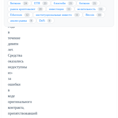
от
Биткоин
ETH
блокчейн
биткоин
24
23
21
21
Ethereum
рынок криптовалют
инвестиции
волатильность
20
15
15
ICO
Ethereum
институциональные инвесто
Bitcoin
12
11
10
2016
анализ рынка
DeFi
9
9
года
в
течение
девяти
лет.
Средства
оказались
недоступны
из-
за
ошибки
в
коде
оригинального
контракта,
препятствовавшей