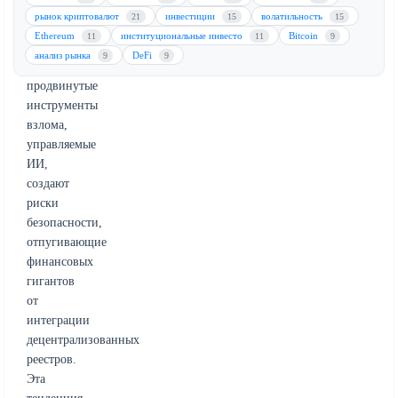
Триллионная
рынок криптовалют
инвестиции
волатильность
21
15
15
дилемма
Ethereum
институциональные инвесто
Bitcoin
11
11
9
показывает,
анализ рынка
DeFi
9
9
как
продвинутые
инструменты
взлома,
управляемые
ИИ,
создают
риски
безопасности,
отпугивающие
финансовых
гигантов
от
интеграции
децентрализованных
реестров.
Эта