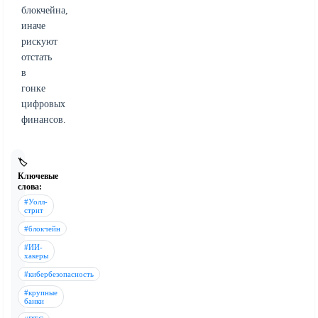
блокчейна,
иначе
рискуют
отстать
в
гонке
цифровых
финансов.
🏷️
Ключевые
слова:
#Уолл-
стрит
#блокчейн
#ИИ-
хакеры
#кибербезопасность
#крупные
банки