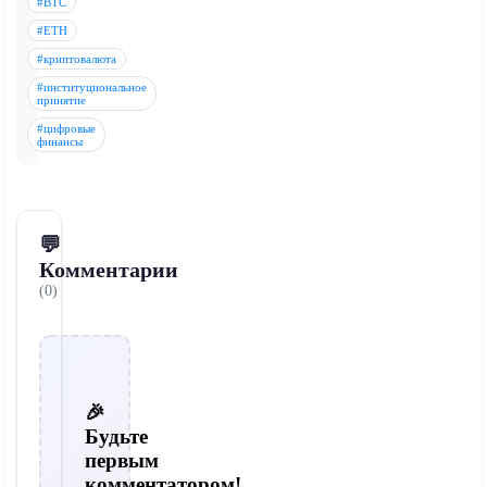
#BTC
#ETH
#криптовалюта
#институциональное
принятие
#цифровые
финансы
💬
Комментарии
(0)
🎉
Будьте
первым
комментатором!