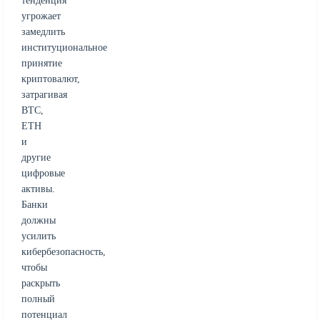
тенденция
угрожает
замедлить
институциональное
принятие
криптовалют,
затрагивая
BTC,
ETH
и
другие
цифровые
активы.
Банки
должны
усилить
кибербезопасность,
чтобы
раскрыть
полный
потенциал