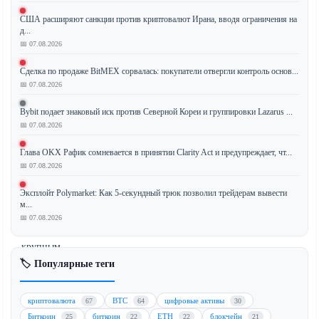
США расширяют санкции против криптовалют Ирана, вводя ограничения на
Уолл-
д...
стрит
📅 07.08.2026
сталкивается
Сделка по продаже BitMEX сорвалась: покупатели отвергли контроль основ...
с
📅 07.08.2026
критической
проблемой:
Bybit подает знаковый иск против Северной Кореи и группировки Lazarus ...
хакеры
📅 07.08.2026
на
Глава OKX Рафик сомневается в принятии Clarity Act и предупреждает, чт...
базе
📅 07.08.2026
искусственного
интеллекта
Эксплойт Polymarket: Как 5-секундный трюк позволил трейдерам вывести
используют
м...
уязвимости,
📅 07.08.2026
мешая
крупным
банкам
🏷️ Популярные теги
внедрять
технологию
криптовалюта
BTC
цифровые активы
67
64
30
блокчейна.
Биткоин
биткоин
ETH
блокчейн
25
22
22
21