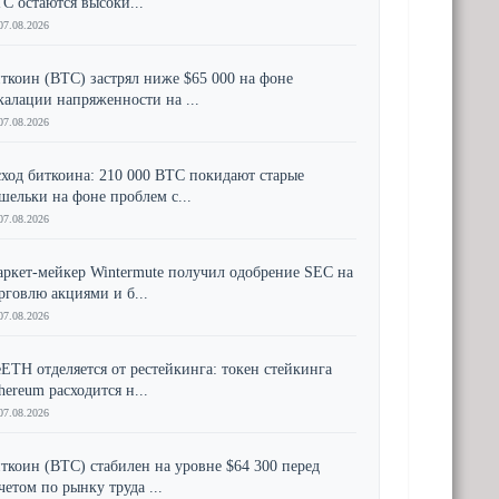
C остаются высоки...
07.08.2026
ткоин (BTC) застрял ниже $65 000 на фоне
калации напряженности на ...
07.08.2026
ход биткоина: 210 000 BTC покидают старые
шельки на фоне проблем с...
07.08.2026
ркет-мейкер Wintermute получил одобрение SEC на
рговлю акциями и б...
07.08.2026
ETH отделяется от рестейкинга: токен стейкинга
hereum расходится н...
07.08.2026
ткоин (BTC) стабилен на уровне $64 300 перед
четом по рынку труда ...