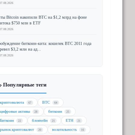
07.08.2026
ты Bitcoin накопили BTC на $1,2 млрд на фоне
итока $750 млн в ETF
07.08.2026
обуждение биткоин-кита: кошелек BTC 2011 года
ревел $3,2 млн на ад...
07.08.2026
️ Популярные теги
криптовалюта
BTC
67
64
цифровые активы
биткоин
28
25
Биткоин
блокчейн
ETH
22
21
21
рынок криптовалют
волатильность
20
16