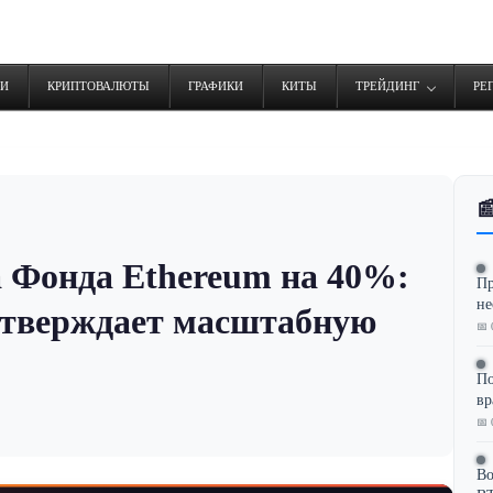
ТИ
КРИПТОВАЛЮТЫ
ГРАФИКИ
КИТЫ
ТРЕЙДИНГ
РЕ

 Фонда Ethereum на 40%:
Пр
не
дтверждает масштабную
📅 
По
в
📅 
Во