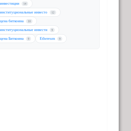
инвестиции
14
институциональные инвесто
12
цена биткоина
10
институциональные инвести
9
цена Биткоина
Ethereum
9
9