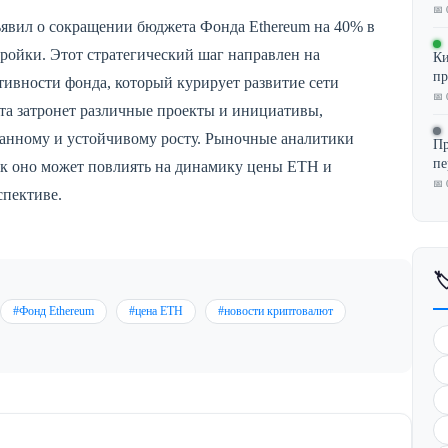
📅 
ъявил о сокращении бюджета Фонда Ethereum на 40% в
ройки. Этот стратегический шаг направлен на
Ки
пр
вности фонда, который курирует развитие сети
📅 
та затронет различные проекты и инициативы,
ванному и устойчивому росту. Рыночные аналитики
Пр
пе
как оно может повлиять на динамику цены ETH и
📅 
спективе.

#Фонд Ethereum
#цена ETH
#новости криптовалют