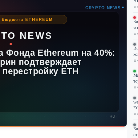
BT
📅 
Би
эс
📅 
Ис
ко
📅 
Ма
то
📅 
we
Et
📅 
Би
от