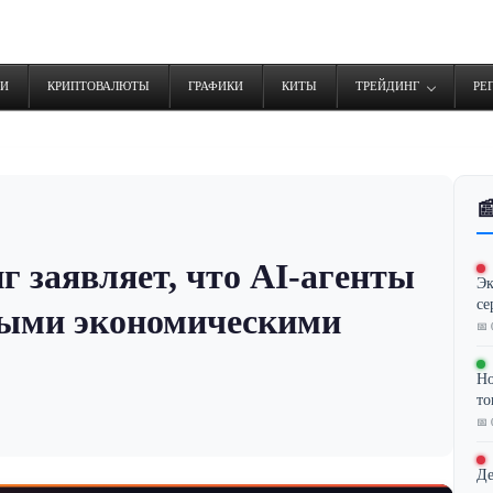
ТИ
КРИПТОВАЛЮТЫ
ГРАФИКИ
КИТЫ
ТРЕЙДИНГ
РЕ

нг заявляет, что AI-агенты
Эк
се
ными экономическими
📅 
Но
то
📅 
Де