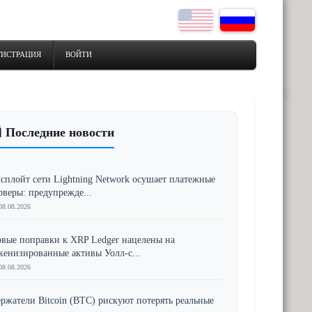
ГИСТРАЦИЯ
ВОЙТИ
 Последние новости
сплойт сети Lightning Network осушает платежные
рверы: предупрежде...
08.08.2026
вые поправки к XRP Ledger нацелены на
кенизированные активы Уолл-с...
08.08.2026
ржатели Bitcoin (BTC) рискуют потерять реальные