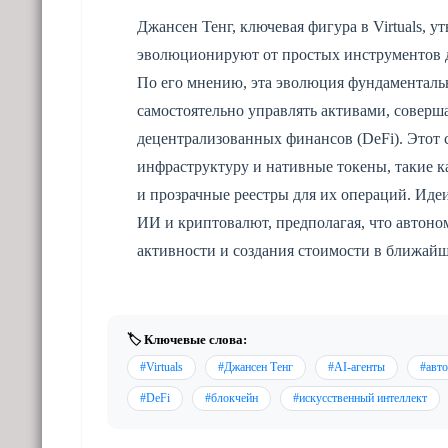
Джансен Тенг, ключевая фигура в Virtuals, у
эволюционируют от простых инструментов 
По его мнению, эта эволюция фундаменталь
самостоятельно управлять активами, соверша
децентрализованных финансов (DeFi). Этот 
инфраструктуру и нативные токены, такие 
и прозрачные реестры для их операций. Иде
ИИ и криптовалют, предполагая, что автон
активности и создания стоимости в ближай
🏷️ Ключевые слова:
#Virtuals
#Джансен Тенг
#AI-агенты
#авт
#DeFi
#блокчейн
#искусственный интеллект