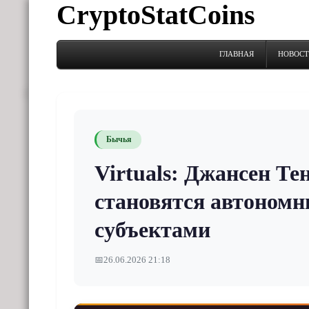
CryptoStatCoins
ГЛАВНАЯ
НОВОС
Бычья
Virtuals: Джансен Те
становятся автоном
субъектами
📅
26.06.2026 21:18