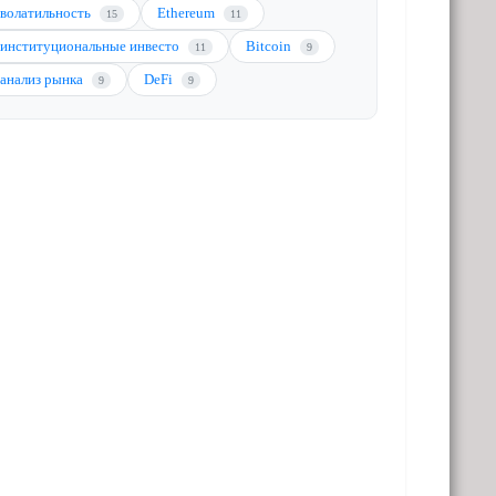
волатильность
Ethereum
15
11
институциональные инвесто
Bitcoin
11
9
анализ рынка
DeFi
9
9