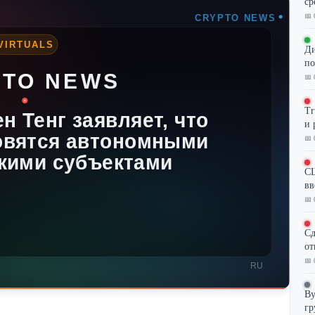
ср
📅 
Ди
по
📅 
Tr
и 
📅 
СШ
вв
📅 
Сд
от
📅 
By
гр