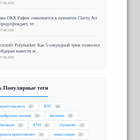
07.08.2026
ава OKX Рафик сомневается в принятии Clarity Act
предупреждает, чт...
07.08.2026
сплойт Polymarket: Как 5-секундный трюк позволил
ейдерам вывести м...
07.08.2026
️ Популярные теги
криптовалюта
BTC
67
64
цифровые активы
Биткоин
30
25
биткоин
ETH
блокчейн
22
22
21
рынок криптовалют
инвестиции
21
15