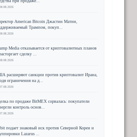
едства при продаже...
08.08.2026
ректор American Bitcoin Джастин Матин,
ддерживаемый Трампом, покуп...
08.08.2026
ump Media отказывается от криптовалютных планов
расторгает сделку ...
08.08.2026
А расширяют санкции против криптовалют Ирана,
одя ограничения на д...
07.08.2026
елка по продаже BitMEX сорвалась: покупатели
вергли контроль основ...
07.08.2026
bit подает знаковый иск против Северной Кореи и
уппировки Lazarus ...