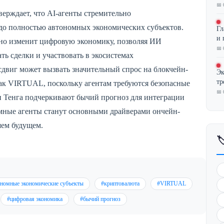
📅 
тверждает, что AI-агенты стремительно
до полностью автономных экономических субъектов.
Гл
и 
но изменит цифровую экономику, позволяя ИИ
📅 
ть сделки и участвовать в экосистемах
сдвиг может вызвать значительный спрос на блокчейн-
Эк
тр
как VIRTUAL, поскольку агентам требуются безопасные
📅 
и Тенга подчеркивают бычий прогноз для интеграции
омные агенты станут основными драйверами ончейн-
шем будущем.

ономные экономические субъекты
#криптовалюта
#VIRTUAL
#цифровая экономика
#бычий прогноз