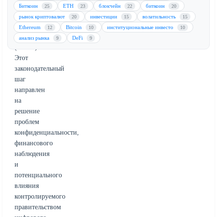
цифровой
Биткоин
ETH
блокчейн
биткоин
25
23
22
20
валюты
рынок криптовалют
инвестиции
волатильность
20
15
15
центрального
Ethereum
Bitcoin
институциональные инвесто
12
10
10
банка
анализ рынка
DeFi
9
9
(CBDC).
Этот
законодательный
шаг
направлен
на
решение
проблем
конфиденциальности,
финансового
наблюдения
и
потенциального
влияния
контролируемого
правительством