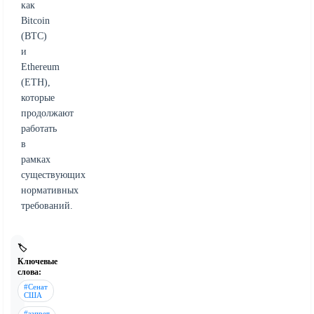
как
Bitcoin
(BTC)
и
Ethereum
(ETH),
которые
продолжают
работать
в
рамках
существующих
нормативных
требований.
🏷️
Ключевые
слова:
#Сенат
США
#запрет