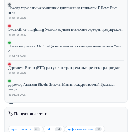
Почему управляющая компания с триллионным капиталом T. Rowe Price
вклю...
Сенат
📅 08.08.2026
США
Эксплойт сети Lightning Network осушает платежные серверы: предупрежде...
принял
📅 08.08.2026
комплексный
законопроект
Новые поправки к XRP Ledger нацелены на токенизированные активы Уолл-
о
с...
📅 08.08.2026
жилье,
который
Держатели Bitcoin (BTC) рискуют потерять реальные средства при продаже...
включает
📅 08.08.2026
важное
положение:
Директор American Bitcoin Джастин Матин, поддерживаемый Трампом,
покуп...
четырехлетний
📅 08.08.2026
запрет
на
выпуск
🏷️ Популярные теги
Федеральной
резервной
системой
криптовалюта
BTC
цифровые активы
65
64
30