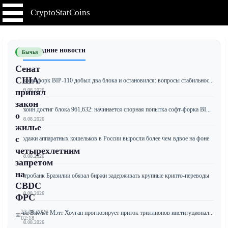
CryptoStatCoins
📰 Последние новости
Бычья
Сенат
США
Биткоин-форк BIP-110 добыл два блока и остановился: вопросы стабильнос...
📅 09.08.2026
принял
закон
Биткоин достиг блока 961,632: начинается спорная попытка софт-форка BI...
о
📅 08.08.2026
жилье
с
Продажи аппаратных кошельков в России выросли более чем вдвое на фоне
...
четырехлетним
📅 08.08.2026
запретом
на
Центробанк Бразилии обязал биржи задерживать крупные крипто-переводы
з...
CBDC
📅 08.08.2026
ФРС
23.06.2026
Глава Bitwise Мэтт Хоуган прогнозирует приток триллионов институционал...
📅
02:18
📅 08.08.2026