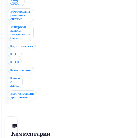
CBDC
#Федеральная
резервная
система
#цифровая
валюта
центрального
банка
#криптовалюта
#BTC
#ETH
#стейблкоины
#закон
о
жилье
#регулирование
криптовалют
💬
Комментарии