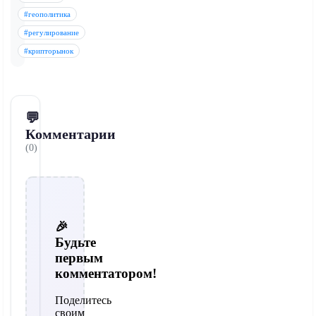
#геополитика
#регулирование
#крипторынок
💬
Комментарии
(0)
🎉
Будьте
первым
комментатором!
Поделитесь
своим