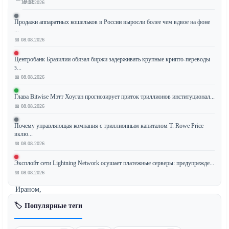
19:18
📅 08.08.2026
Продажи аппаратных кошельков в России выросли более чем вдвое на фоне
...
📅 08.08.2026
Министерство
юстиции
Центробанк Бразилии обязал биржи задерживать крупные крипто-переводы
США
з...
объявило
📅 08.08.2026
о
Глава Bitwise Мэтт Хоуган прогнозирует приток триллионов институционал...
конфискации
📅 08.08.2026
примерно
$1
Почему управляющая компания с триллионным капиталом T. Rowe Price
млрд
вклю...
📅 08.08.2026
в
криптовалюте,
Эксплойт сети Lightning Network осушает платежные серверы: предупрежде...
связанной
📅 08.08.2026
с
Ираном,
что
🏷️ Популярные теги
стало
одной