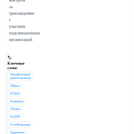
контроль
за
транзакциями
с
участием
подсанкционных
организаций.
🏷️
Ключевые
слова:
#конфискация
криптовалюты
#Иран
#США
#санкции
#Tether
#USDT
#стейблкоины
#давление