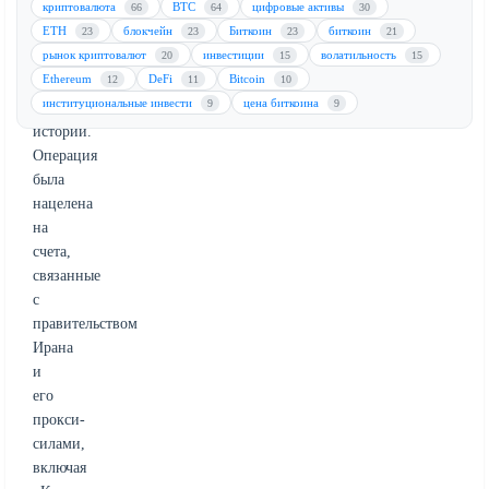
криптовалюта
BTC
цифровые активы
66
64
30
из
ETH
блокчейн
Биткоин
биткоин
23
23
23
21
крупнейших
рынок криптовалют
инвестиции
волатильность
20
15
15
конфискаций
Ethereum
DeFi
Bitcoin
12
11
10
криптоактивов
институциональные инвести
цена биткоина
9
9
в
истории.
Операция
была
нацелена
на
счета,
связанные
с
правительством
Ирана
и
его
прокси-
силами,
включая