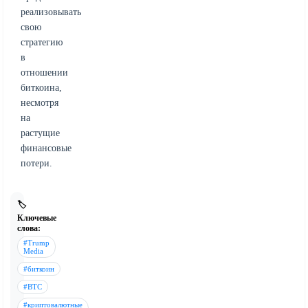
реализовывать
свою
стратегию
в
отношении
биткоина,
несмотря
на
растущие
финансовые
потери.
🏷️
Ключевые
слова:
#Trump
Media
#биткоин
#BTC
#криптовалютные