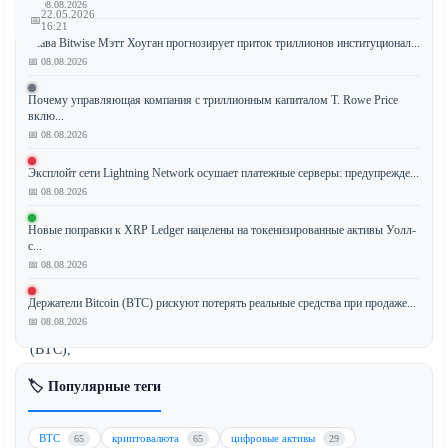
📅 08.08.2026
22.05.2026
📅
16:21
Глава Bitwise Мэтт Хоуган прогнозирует приток триллионов институционал...
📅 08.08.2026
Почему управляющая компания с триллионным капиталом T. Rowe Price
Компания
вклю...
Trump
📅 08.08.2026
Media
Эксплойт сети Lightning Network осушает платежные серверы: предупрежде...
осуществила
📅 08.08.2026
очередной
значительный
Новые поправки к XRP Ledger нацелены на токенизированные активы Уолл-
перевод
с...
$205
📅 08.08.2026
млн
Держатели Bitcoin (BTC) рискуют потерять реальные средства при продаже...
в
📅 08.08.2026
биткоинах
(BTC),
в
🏷️ Популярные теги
результате
чего
общие
BTC
криптовалюта
цифровые активы
65
65
29