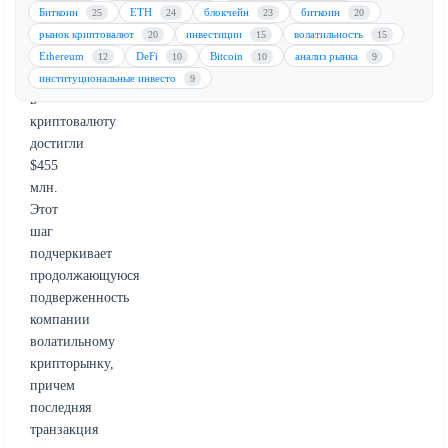
реализованные
Биткоин
ETH
блокчейн
биткоин
25
24
23
20
убытки
рынок криптовалют
инвестиции
волатильность
20
15
15
от
Ethereum
DeFi
Bitcoin
анализ рынка
12
10
10
9
инвестиций
институциональные инвесто
9
в
криптовалюту
достигли
$455
млн.
Этот
шаг
подчеркивает
продолжающуюся
подверженность
компании
волатильному
крипторынку,
причем
последняя
транзакция