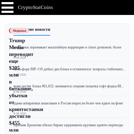
CryptoStatCoins
📰 Последние новости
Медвежья
Trump
Media
Крипторынок переживает масштабную коррекцию в стиле доткомов: более
10...
переводит
📅 09.08.2026
еще
$205
Биткоин-форк BIP-110 добыл два блока и остановился: вопросы стабильнос...
млн
📅 09.08.2026
в
Биткоин достиг блока 961,632: начинается спорная попытка софт-форка BI...
биткоине,
📅 08.08.2026
убытки
от
Продажи аппаратных кошельков в России выросли более чем вдвое на фоне
...
криптоставки
📅 08.08.2026
достигли
$455
Центробанк Бразилии обязал биржи задерживать крупные крипто-переводы
млн
з...