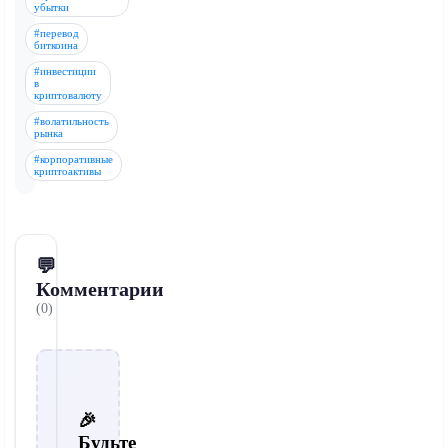
убытки
#перевод
биткоина
#инвестиции
в
криптовалюту
#волатильность
рынка
#корпоративные
криптоактивы
💬
Комментарии
(0)
🎉
Будьте