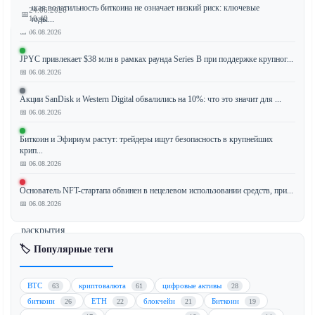
Низкая волатильность биткоина не означает низкий риск: ключевые
24.06.2026
📅
выводы...
10:48
📅 06.08.2026
JPYC привлекает $38 млн в рамках раунда Series B при поддержке крупног...
📅 06.08.2026
Бывший
президент
Акции SanDisk и Western Digital обвалились на 10%: что это значит для ...
Дональд
📅 06.08.2026
Трамп
оказался
Биткоин и Эфириум растут: трейдеры ищут безопасность в крупнейших
крип...
под
📅 06.08.2026
расследованием
Сената
Основатель NFT-стартапа обвинен в нецелевом использовании средств, при...
США
📅 06.08.2026
после
раскрытия
инвестиций
🏷️ Популярные теги
в
размере
BTC
криптовалюта
цифровые активы
63
61
28
$500
биткоин
ETH
блокчейн
Биткоин
26
22
21
19
млн