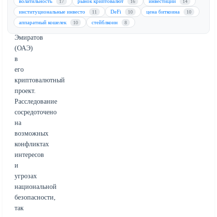
волатильность
рынок криптовалют
инвестиции
17
16
14
из
институциональные инвесто
DeFi
цена биткоина
11
10
10
Объединенных
аппаратный кошелек
стейблкоин
10
8
Арабских
Эмиратов
(ОАЭ)
в
его
криптовалютный
проект.
Расследование
сосредоточено
на
возможных
конфликтах
интересов
и
угрозах
национальной
безопасности,
так