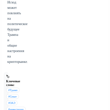
Исход
может
повлиять
на
политическое
будущее
Трампа
и
общие
настроения
на
крипторынке.
🏷️
Ключевые
слова:
#Трамп
#Сенат
#ОАЭ
#инвестиции