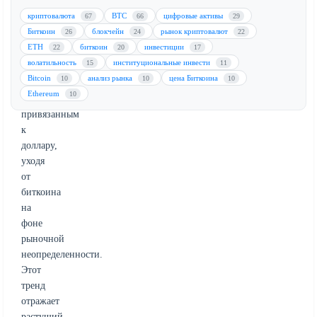
данным,
криптовалюта
BTC
цифровые активы
67
66
29
трейдеры
Биткоин
блокчейн
рынок криптовалют
26
24
22
все
ETH
биткоин
инвестиции
22
20
17
чаще
волатильность
институциональные инвести
15
11
отдают
Bitcoin
анализ рынка
цена Биткоина
10
10
10
предпочтение
Ethereum
10
активам,
привязанным
к
доллару,
уходя
от
биткоина
на
фоне
рыночной
неопределенности.
Этот
тренд
отражает
растущий