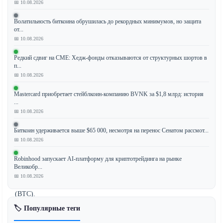
📅 10.08.2026
На
рынке
Волатильность биткоина обрушилась до рекордных минимумов, но защита
от...
криптовалют
📅 10.08.2026
наблюдается
заметный
Редкий сдвиг на CME: Хедж-фонды отказываются от структурных шортов в
сдвиг
п...
в
📅 10.08.2026
настроениях
Mastercard приобретает стейблкоин-компанию BVNK за $1,8 млрд: история
трейдеров:
...
стейблкоины
📅 10.08.2026
USDT
и
Биткоин удерживается выше $65 000, несмотря на перенос Сенатом рассмот...
USDC
📅 10.08.2026
набирают
Robinhood запускает AI-платформу для криптотрейдинга на рынке
доминирование
Великобр...
над
📅 10.08.2026
биткоином
(BTC).
Согласно
🏷️ Популярные теги
последним