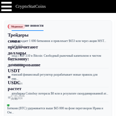
CryptoStatCoins
📰 Последние новости
Медвежья
Трейдеры
снова
Strategy продает 1 690 биткоинов и привлекает $653 млн через акции MST...
📅 10.08.2026
предпочитают
доллары
Эпизод с BIP-110 в Bitcoin: Свободный рыночный капитализм в чистом
биткоину:
вид...
доминирование
📅 10.08.2026
USDT
Британский финансовый регулятор разрабатывает новые правила для
и
токени...
USDC
📅 10.08.2026
растет
Криптобиржа Coinsbuy потеряла $8 млн в результате скоординированной ат...
27.05.2026
📅
📅 10.08.2026
14:48
Биткоин (BTC) удерживается выше $65 000 на фоне переговоров Ирана и
Ом...