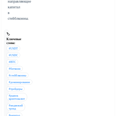
направляющие
капитал
в
стейблкоины.
🏷️
Ключевые
слова:
#USDT
#USDC
#BTC
#биткоин
#стейблкоины
#доминирование
#трейдеры
#рынок
криптовалют
#медвежий
тренд
#капитал