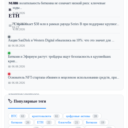
млн
Низкая волатильность биткоина не означает низкий риск: ключевые
выводы...
в
📅 06.08.2026
ETH
JPYC привлекает $38 млн в рамках раунда Series B при поддержке крупног...
29.06.2026
📅
16:21
📅 06.08.2026
Акции SanDisk и Western Digital обвалились на 10%: что это значит для ...
📅 06.08.2026
Сооснователь
Биткоин и Эфириум растут: трейдеры ищут безопасность в крупнейших
Fundstrat
крип...
Том
📅 06.08.2026
Ли
связал
Основатель NFT-стартапа обвинен в нецелевом использовании средств, при...
недавнюю
📅 06.08.2026
слабость
криптовалютного
рынка
🏷️ Популярные теги
с
«приукрашиванием»
BTC
криптовалюта
цифровые активы
63
61
28
отчетности
биткоин
ETH
блокчейн
Биткоин
26
22
21
19
(window