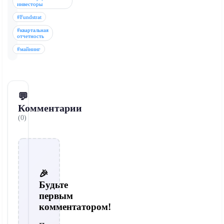
инвесторы
#Fundstrat
#квартальная
отчетность
#майнинг
💬
Комментарии
(0)
🎉
Будьте
первым
комментатором!