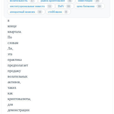
волатильность
рынок криптовалют
инвестиции
17
16
14
dressing)
институциональные инвесто
DeFi
цена биткоина
11
10
10
институциональными
аппаратный кошелек
стейблкоин
10
8
инвесторами
в
конце
квартала.
По
словам
Ли,
эта
практика
предполагает
продажу
волатильных
активов,
таких
как
криптовалюты,
для
демонстрации