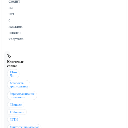
сходит
на
нет
с
началом
нового
квартала.
🏷️
Ключевые
слова:
#Том
Ли
#слабость
крипторынка
#приукрашивание
отчетности
#Bitmine
#Ethereum
#ETH
#институциональные