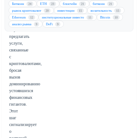
Стратегический
Биткоин
ETH
блокчейн
биткоин
24
23
21
21
сдвиг
рынок криптовалют
инвестиции
волатильность
20
15
15
банка
Ethereum
институциональные инвесто
Bitcoin
12
11
10
позволяет
анализ рынка
DeFi
9
9
ему
предлагать
услуги,
связанные
с
криптовалютами,
бросая
вызов
доминированию
устоявшихся
финансовых
гигантов.
Этот
шаг
сигнализирует
о