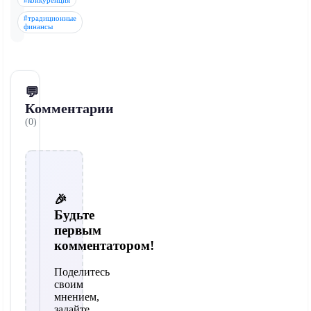
#конкуренция
#традиционные
финансы
💬
Комментарии
(0)
🎉
Будьте
первым
комментатором!
Поделитесь
своим
мнением,
задайте