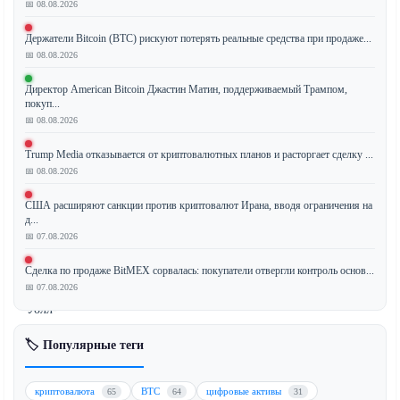
📅 08.08.2026
Техасский
Держатели Bitcoin (BTC) рискуют потерять реальные средства при продаже...
банк
📅 08.08.2026
успешно
Директор American Bitcoin Джастин Матин, поддерживаемый Трампом,
завершил
покуп...
регуляторный
📅 08.08.2026
разворот,
позиционируя
Trump Media отказывается от криптовалютных планов и расторгает сделку ...
себя
📅 08.08.2026
как
США расширяют санкции против криптовалют Ирана, вводя ограничения на
грозного
д...
нового
📅 07.08.2026
конкурента
традиционным
Сделка по продаже BitMEX сорвалась: покупатели отвергли контроль основ...
📅 07.08.2026
институтам
Уолл-
стрит
🏷️ Популярные теги
в
сфере
криптовалют.
криптовалюта
BTC
цифровые активы
65
64
31