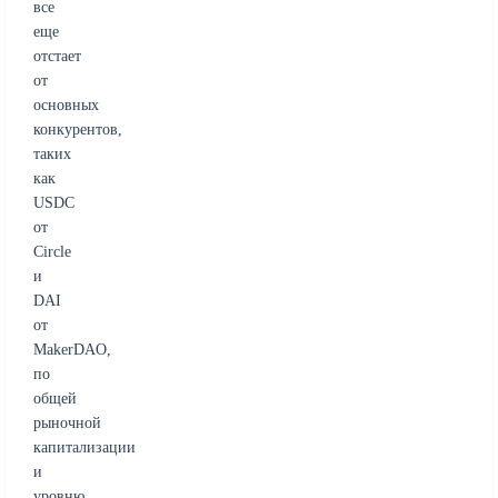
все
еще
отстает
от
основных
конкурентов,
таких
как
USDC
от
Circle
и
DAI
от
MakerDAO,
по
общей
рыночной
капитализации
и
уровню