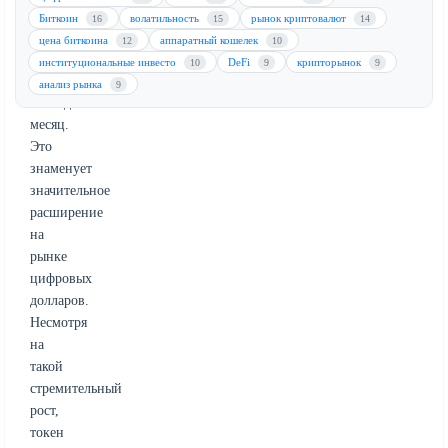
чем
Биткоин
волатильность
рынок криптовалют
16
15
14
на
цена биткоина
аппаратный кошелек
12
10
500%
институциональные инвесто
DeFi
крипторынок
10
9
9
за
анализ рынка
9
последний
месяц.
Это
знаменует
значительное
расширение
на
рынке
цифровых
долларов.
Несмотря
на
такой
стремительный
рост,
токен