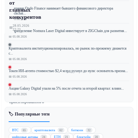
от
Компания Ondo Finance нанимает бывшего финансового директора
главных
Blockchai...
конкурентов
📅 05.08.2026
28.05.2026
📅
22:21
Подразделение Nomura Laser Digital инвестирует в ZIGChain для развития...
📅 05.08.2026
Криптовалюта институционализировалась, но рынок по-прежнему движется
с...
Стейблкоин
📅 05.08.2026
Tether
(USDT)
Токен ИИ-агента стоимостью $2,4 млрд рухнул до нуля: основатель призна...
продемонстрировал
📅 05.08.2026
взрывной
рост
Акции Galaxy Digital упали на 5% после отчета за второй квартал: влиян...
📅 05.08.2026
предложения,
ориентированного
на
🏷️ Популярные теги
рынок
США,
увеличившись
BTC
криптовалюта
биткоин
65
62
32
более
цифровые активы
ETH
блокчейн
24
21
20