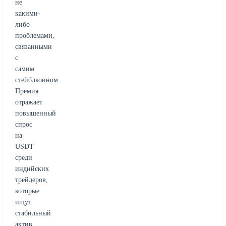
не
какими-
либо
проблемами,
связанными
с
самим
стейблкоином.
Премия
отражает
повышенный
спрос
на
USDT
среди
индийских
трейдеров,
которые
ищут
стабильный
актив