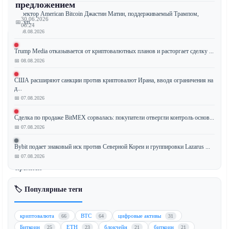
предложением
Директор American Bitcoin Джастин Матин, поддерживаемый Трампом,
30.06.2026
покуп...
📅
08:24
📅 08.08.2026
Trump Media отказывается от криптовалютных планов и расторгает сделку ...
📅 08.08.2026
Стейблкоин
Tether
США расширяют санкции против криптовалют Ирана, вводя ограничения на
д...
(USDT)
📅 07.08.2026
в
настоящее
Сделка по продаже BitMEX сорвалась: покупатели отвергли контроль основ...
время
📅 07.08.2026
торгуется
со
Bybit подает знаковый иск против Северной Кореи и группировки Lazarus ...
значительной
📅 07.08.2026
премией
в
🏷️ Популярные теги
7-
10%
на
криптовалюта
BTC
цифровые активы
66
64
31
индийских
Биткоин
ETH
блокчейн
биткоин
25
23
21
21