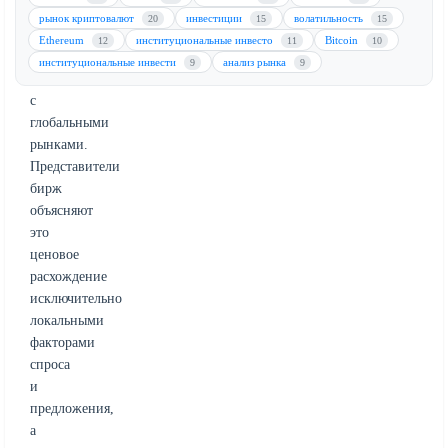
криптовалютных
рынок криптовалют
инвестиции
волатильность
20
15
15
биржах
Ethereum
институциональные инвесто
Bitcoin
12
11
10
по
институциональные инвести
анализ рынка
9
9
сравнению
с
глобальными
рынками.
Представители
бирж
объясняют
это
ценовое
расхождение
исключительно
локальными
факторами
спроса
и
предложения,
а