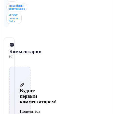
#индийский
крипторынок
#USDT
premium
India
💬
Комментарии
(0)
🎉
Будьте
первым
комментатором!
Поделитесь