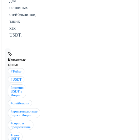
для
основных
стейблкоинов,
таких
как
USDT.
🏷️
Ключевые
слова:
#Tether
#USDT
#премия
USDT в
Индии
#стейблкоин
#криптовалютные
биржи Индии
#спрос и
предложение
#цена
USDT