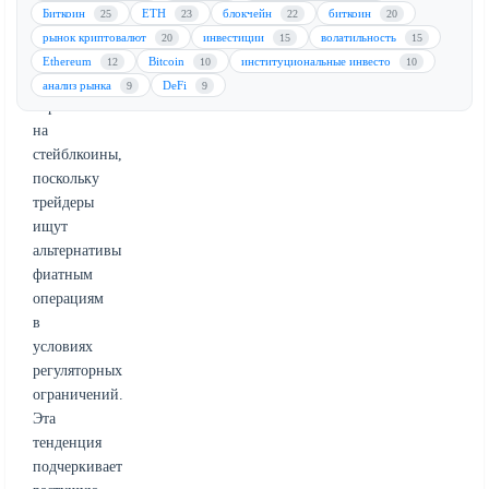
системами.
Биткоин
ETH
блокчейн
биткоин
25
23
22
20
Премия
рынок криптовалют
инвестиции
волатильность
20
15
15
отражает
Ethereum
Bitcoin
институциональные инвесто
12
10
10
повышенный
анализ рынка
DeFi
9
9
спрос
на
стейблкоины,
поскольку
трейдеры
ищут
альтернативы
фиатным
операциям
в
условиях
регуляторных
ограничений.
Эта
тенденция
подчеркивает