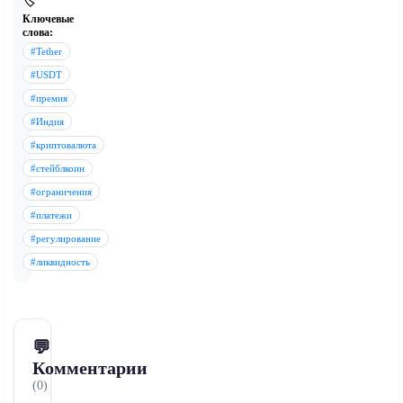
🏷️
Ключевые
слова:
#Tether
#USDT
#премия
#Индия
#криптовалюта
#стейблкоин
#ограничения
#платежи
#регулирование
#ликвидность
💬
Комментарии
(0)