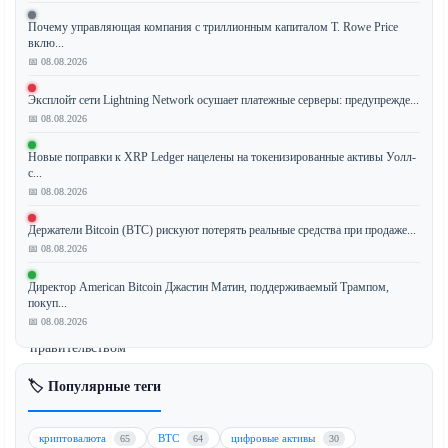
Почему управляющая компания с триллионным капиталом T. Rowe Price
вклю...
Стейблкоин
📅 08.08.2026
USDT
Эксплойт сети Lightning Network осушает платежные серверы: предупрежде...
от
📅 08.08.2026
Tether
вырос
Новые поправки к XRP Ledger нацелены на токенизированные активы Уолл-
до
с...
📅 08.08.2026
8,5%
премии
Держатели Bitcoin (BTC) рискуют потерять реальные средства при продаже...
на
📅 08.08.2026
индийских
биржах
Директор American Bitcoin Джастин Матин, поддерживаемый Трампом,
покуп...
после
📅 08.08.2026
ужесточения
правительством
контроля
🏷️ Популярные теги
за
криптовалютными
платежными
криптовалюта
BTC
цифровые активы
65
64
30