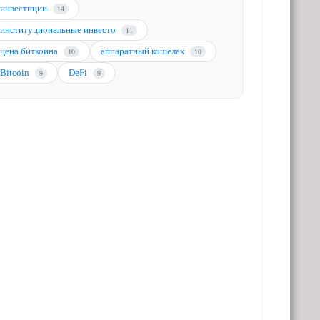
инвестиции
14
институциональные инвесто
11
цена биткоина
аппаратный кошелек
10
10
Bitcoin
DeFi
9
9