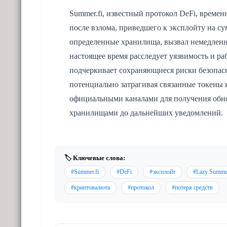
Summer.fi, известный протокол DeFi, време
после взлома, приведшего к эксплойту на с
определенные хранилища, вызвал немедленн
настоящее время расследует уязвимость и ра
подчеркивает сохраняющиеся риски безопасно
потенциально затрагивая связанные токены 
официальными каналами для получения обно
хранилищами до дальнейших уведомлений.
🏷️ Ключевые слова:
#Summer.fi
#DeFi
#эксплойт
#Lazy Summe
#криптовалюта
#протокол
#потеря средств