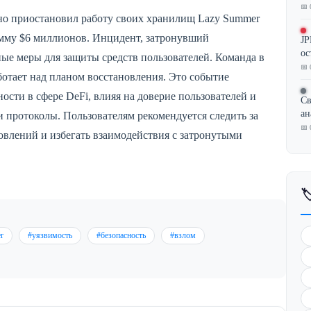
📅 
нно приостановил работу своих хранилищ Lazy Summer
умму $6 миллионов. Инцидент, затронувший
JP
ос
ые меры для защиты средств пользователей. Команда в
📅 
ботает над планом восстановления. Это событие
сти в сфере DeFi, влияя на доверие пользователей и
Св
ан
и протоколы. Пользователям рекомендуется следить за
📅 
влений и избегать взаимодействия с затронутыми

r
#уязвимость
#безопасность
#взлом