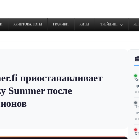
ТИ
КРИПТОВАЛЮТЫ
ГРАФИКИ
КИТЫ
ТРЕЙДИНГ
РЕ

r.fi приостанавливает
Ки
пр
zy Summer после
📅 
лионов
Пр
пе
📅 
XR