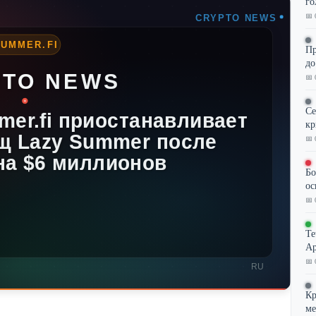
го
📅 
Пр
до
📅 
Се
кр
📅 
Бо
ос
📅 
Te
Ар
📅 
Кр
ме