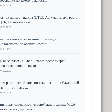
лосование по закону о ясност...
07.08.2026
огноз цены Биткоина (BTC): Аргументы для роста
 $76,000 накапливаю...
07.08.2026
нат отложил голосование по закону о
иптоясности до осенней сессии
07.08.2026
рьба за власть в Ondo Finance после смерти
нователя: влияние на то...
07.08.2026
ther расширяет бизнес по токенизации в Саудовской
авии, начиная с ...
06.08.2026
ипто для советников: европейские правила MiCA
няют рынок, прогноз ...