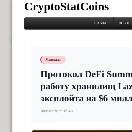
CryptoStatCoins
ГЛАВНАЯ
НОВОС
Медвежья
Протокол DeFi Summe
работу хранилищ La
эксплойта на $6 мил
📅
06.07.2026 16:48