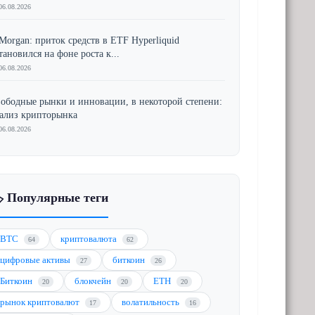
06.08.2026
Morgan: приток средств в ETF Hyperliquid
тановился на фоне роста к...
06.08.2026
ободные рынки и инновации, в некоторой степени:
ализ крипторынка
06.08.2026
️ Популярные теги
BTC
криптовалюта
64
62
цифровые активы
биткоин
27
26
Биткоин
блокчейн
ETH
20
20
20
рынок криптовалют
волатильность
17
16