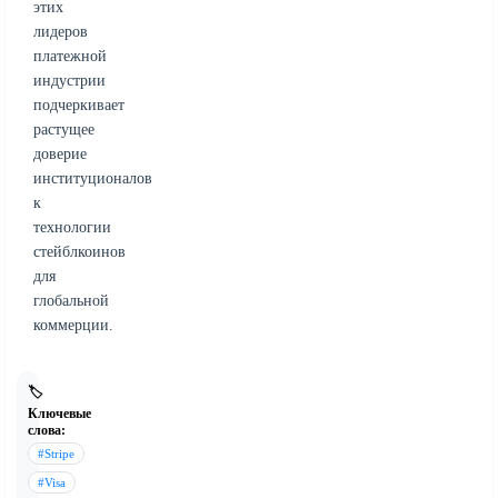
этих
лидеров
платежной
индустрии
подчеркивает
растущее
доверие
институционалов
к
технологии
стейблкоинов
для
глобальной
коммерции.
🏷️
Ключевые
слова:
#Stripe
#Visa