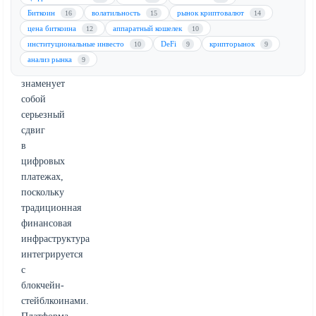
будет
Биткоин
волатильность
рынок криптовалют
16
15
14
запущена.
цена биткоина
аппаратный кошелек
12
10
Этот
институциональные инвесто
DeFi
крипторынок
10
9
9
стратегический
анализ рынка
9
шаг
знаменует
собой
серьезный
сдвиг
в
цифровых
платежах,
поскольку
традиционная
финансовая
инфраструктура
интегрируется
с
блокчейн-
стейблкоинами.