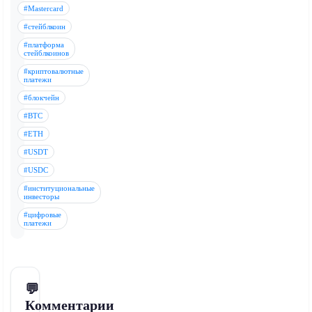
#Mastercard
#стейблкоин
#платформа
стейблкоинов
#криптовалютные
платежи
#блокчейн
#BTC
#ETH
#USDT
#USDC
#институциональные
инвесторы
#цифровые
платежи
💬
Комментарии