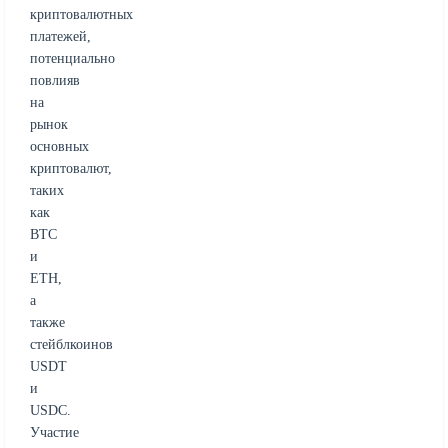
криптовалютных
платежей,
потенциально
повлияв
на
рынок
основных
криптовалют,
таких
как
BTC
и
ETH,
а
также
стейблкоинов
USDT
и
USDC.
Участие