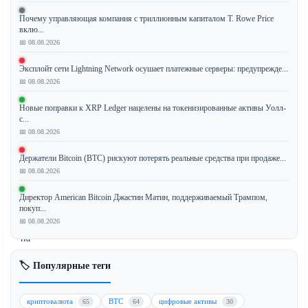
Почему управляющая компания с триллионным капиталом T. Rowe Price
Акции
вклю...
STRC
📅 08.08.2026
компании
Эксплойт сети Lightning Network осушает платежные серверы: предупрежде...
Strategy,
📅 08.08.2026
генерирующие
доходность,
Новые поправки к XRP Ledger нацелены на токенизированные активы Уолл-
продемонстрировали
с...
беспрецедентную
📅 08.08.2026
корреляцию
Держатели Bitcoin (BTC) рискуют потерять реальные средства при продаже...
с
📅 08.08.2026
биткоином
(BTC),
Директор American Bitcoin Джастин Матин, поддерживаемый Трампом,
что
покуп...
📅 08.08.2026
указывает
на
углубление
🏷️ Популярные теги
связи
между
финансовыми
криптовалюта
BTC
цифровые активы
65
64
30