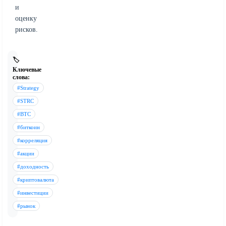
и
оценку
рисков.
🏷️
Ключевые
слова:
#Strategy
#STRC
#BTC
#биткоин
#корреляция
#акции
#доходность
#криптовалюта
#инвестиции
#рынок