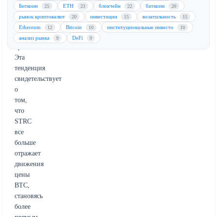
показателями
Биткоин
ETH
блокчейн
биткоин
25
23
22
20
компании
рынок криптовалют
инвестиции
волатильность
20
15
15
и
Ethereum
Bitcoin
институциональные инвесто
12
10
10
ведущей
анализ рынка
DeFi
9
9
криптовалютой.
Эта
тенденция
свидетельствует
о
том,
что
STRC
все
больше
отражает
движения
цены
BTC,
становясь
более