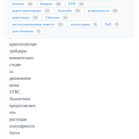
Strive.
биткоин
Биткоин
ETH
24
24
23
Падение
рынок криптовалют
блокчейн
волатильность
21
19
16
подчеркивает
инвестиции
Ethereum
15
11
изменение
институциональные инвесто
анализ рынка
DeFi
11
9
9
динамики
цена биткоина
9
в
криптосекторе:
трейдеры
внимательно
следят
за
движением
цены
STRC.
Аналитики
предполагают,
что
растущая
популярность
Strive