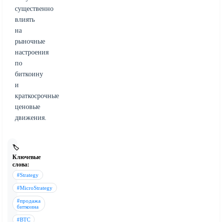
существенно
влиять
на
рыночные
настроения
по
биткоину
и
краткосрочные
ценовые
движения.
🏷️
Ключевые
слова:
#Strategy
#MicroStrategy
#продажа
биткоина
#BTC