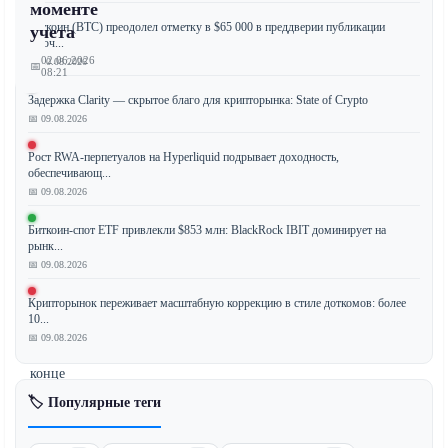
моменте
Биткоин (BTC) преодолел отметку в $65 000 в преддверии публикации
учета
ключ...
02.06.2026
📅 10.08.2026
📅
08:21
Задержка Clarity — скрытое благо для крипторынка: State of Crypto
📅 09.08.2026
Компания
Рост RWA-перпетуалов на Hyperliquid подрывает доходность,
обеспечивающ...
Strategy
📅 09.08.2026
(ранее
MicroStrategy)
Биткоин-спот ETF привлекли $853 млн: BlackRock IBIT доминирует на
продала
рынк...
часть
📅 09.08.2026
своих
Крипторынок переживает масштабную коррекцию в стиле доткомов: более
запасов
10...
биткоина
📅 09.08.2026
в
конце
мая,
🏷️ Популярные теги
но
раскрыла