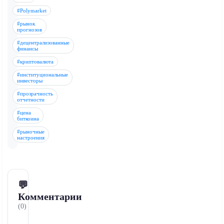
#Polymarket
#рынок
прогнозов
#децентрализованные
финансы
#криптовалюта
#институциональные
инвесторы
#прозрачность
отчетности
#цена
биткоина
#рыночные
настроения
💬
Комментарии
(0)