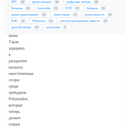
BTC
криптовалюта
цифровые активы
66
66
29
эту
Биткоин
блокчейн
ETH
биткоин
26
23
23
21
информацию
рынок криптовалют
инвестиции
волатильность
21
17
16
рынку
DeFi
Ethereum
институциональные инвести
11
11
10
только
цена Биткоина
альткоины
10
9
в
июне.
Такая
задержка
в
раскрытии
вызвала
ожесточенные
споры
среди
трейдеров
Polymarket,
которые
теперь
делают
ставки