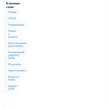
Ключевые
слова:
#Stellar
#XLM
#токенизация
#Закон
о
ясности
#регулирование
криптовалют
#генеральный
директор
Stellar
#блокчейн
#криптовалюта
#новости
Stellar
#анализ
XLM