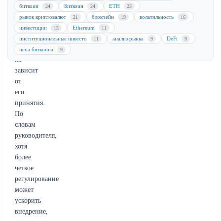
индустрии,
биткоин
Биткоин
ETH
24
24
23
но
рынок криптовалют
блокчейн
волатильность
21
19
16
подчеркнул,
инвестиции
Ethereum
15
11
что
институциональные инвесто
анализ рынка
DeFi
11
9
9
токенизация
цена биткоина
9
не
зависит
от
его
принятия.
По
словам
руководителя,
хотя
более
четкое
регулирование
может
ускорить
внедрение,