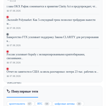
15:51
Глава OKX Рафик сомневается в принятии Clarity Act и предупреждает, чт...
📅 07.08.2026
Эксплойт Polymarket: Как 5-секундный трюк позволил трейдерам вывести
Генеральный
м...
директор
📅 07.08.2026
Stellar
(XLM)
Банкротство FTX усиливает поддержку Закона CLARITY для регулирования
заявил,
к...
📅 07.08.2026
что
предложенный
Россия усиливает борьбу с нелицензированными криптобиржами,
Закон
связанными...
о
📅 07.08.2026
ясности
Отчет по занятости в США за июль разочаровал: потеря 23 тыс. рабочих м...
(Clarity
📅 07.08.2026
Act)
обеспечит
регуляторные
🏷️ Популярные теги
преимущества
для
криптовалютной
криптовалюта
BTC
цифровые активы
67
64
30