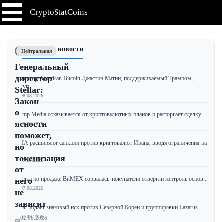
CryptoStatCoins
📰 Последние новости
Нейтральная
Генеральный
директор
Директор American Bitcoin Джастин Матин, поддерживаемый Трампом,
покуп...
Stellar:
📅 08.08.2026
Закон
о
Trump Media отказывается от криптовалютных планов и расторгает сделку ...
ясности
📅 08.08.2026
поможет,
США расширяют санкции против криптовалют Ирана, вводя ограничения на
но
д...
токенизация
📅 07.08.2026
от
Сделка по продаже BitMEX сорвалась: покупатели отвергли контроль основ...
него
📅 07.08.2026
не
зависит
Bybit подает знаковый иск против Северной Кореи и группировки Lazarus ...
📅 07.08.2026
02.06.2026
📅