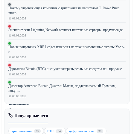
Компания
Почему управляющая компания с триллионным капиталом T. Rowe Price
SpaceX,
вклю...
возглавляемая
📅 08.08.2026
Илоном
Эксплойт сети Lightning Network осушает платежные серверы: предупрежде...
Маском,
📅 08.08.2026
зафиксировала
первые
Новые поправки к XRP Ledger нацелены на токенизированные активы Уолл-
за
с...
шесть
📅 08.08.2026
месяцев
Держатели Bitcoin (BTC) рискуют потерять реальные средства при продаже...
движения
📅 08.08.2026
средств
на
Директор American Bitcoin Джастин Матин, поддерживаемый Трампом,
своих
покуп...
📅 08.08.2026
биткоин-
кошельках.
Однако
🏷️ Популярные теги
аналитики
полагают,
что
криптовалюта
BTC
цифровые активы
65
64
30