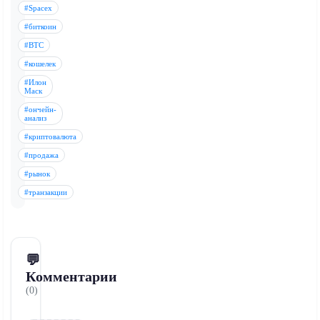
#Spacex
#биткоин
#BTC
#кошелек
#Илон
Маск
#ончейн-
анализ
#криптовалюта
#продажа
#рынок
#транзакции
💬
Комментарии
(0)