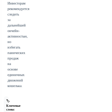
Инвесторам
рекомендуется
следить
за
дальнейшей
ончейн-
активностью,
но
избегать
панических
продаж
на
основе
единичных
движений
кошелька.
🏷️
Ключевые
слова: