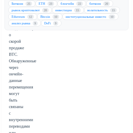
эти
Биткоин
ETH
блокчейн
биткоин
25
23
22
20
транзакции
рынок криптовалют
инвестиции
волатильность
20
15
15
вряд
Ethereum
Bitcoin
институциональные инвесто
12
10
10
ли
анализ рынка
DeFi
9
9
свидетельствуют
о
скорой
продаже
BTC.
Обнаруженные
через
ончейн-
данные
перемещения
могут
быть
связаны
с
внутренними
переводами
или