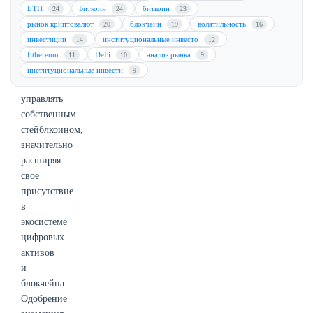
позволяет
ETH
Биткоин
биткоин
24
24
23
японскому
рынок криптовалют
блокчейн
волатильность
20
19
16
технологическому
инвестиции
институциональные инвесто
14
12
гиганту
Ethereum
DeFi
анализ рынка
11
10
9
выпускать
институциональные инвести
9
и
управлять
собственным
стейблкоином,
значительно
расширяя
свое
присутствие
в
экосистеме
цифровых
активов
и
блокчейна.
Одобрение