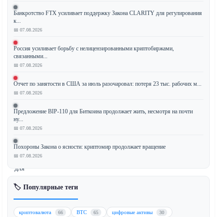
Банкротство FTX усиливает поддержку Закона CLARITY для регулирования
к...
Компания
📅 07.08.2026
Sony
Россия усиливает борьбу с нелицензированными криптобиржами,
получила
связанными...
условное
📅 07.08.2026
одобрение
от
Отчет по занятости в США за июль разочаровал: потеря 23 тыс. рабочих м...
📅 07.08.2026
регулирующих
органов
Предложение BIP-110 для Биткоина продолжает жить, несмотря на почти
США
ну...
на
📅 07.08.2026
создание
Похороны Закона о ясности: криптомир продолжает вращение
трастового
📅 07.08.2026
банка
для
стейблкоинов.
🏷️ Популярные теги
Этот
стратегический
шаг
криптовалюта
BTC
цифровые активы
66
65
30