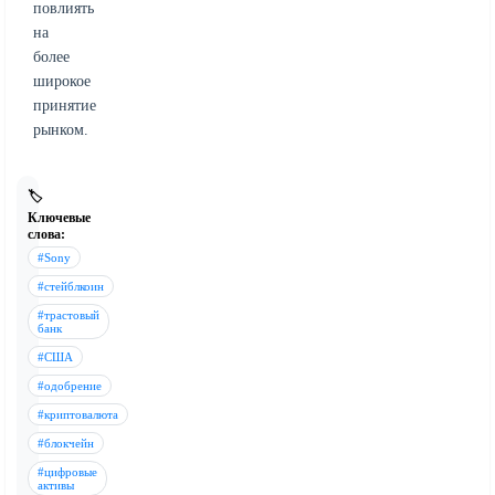
повлиять
на
более
широкое
принятие
рынком.
🏷️
Ключевые
слова:
#Sony
#стейблкоин
#трастовый
банк
#США
#одобрение
#криптовалюта
#блокчейн
#цифровые
активы