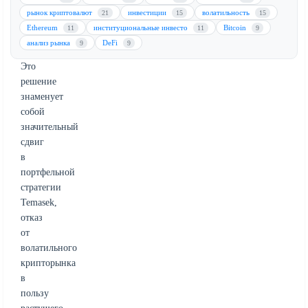
на
рынок криптовалют
инвестиции
волатильность
21
15
15
искусственный
Ethereum
институциональные инвесто
Bitcoin
11
11
9
интеллект
анализ рынка
DeFi
9
9
(ИИ).
Это
решение
знаменует
собой
значительный
сдвиг
в
портфельной
стратегии
Temasek,
отказ
от
волатильного
крипторынка
в
пользу