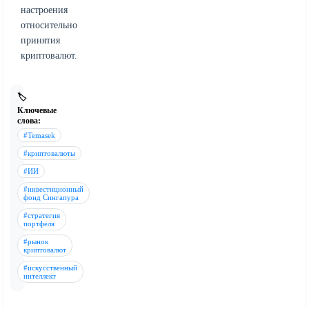
настроения
относительно
принятия
криптовалют.
🏷️
Ключевые
слова:
#Temasek
#криптовалюты
#ИИ
#инвестиционный
фонд Сингапура
#стратегия
портфеля
#рынок
криптовалют
#искусственный
интеллект