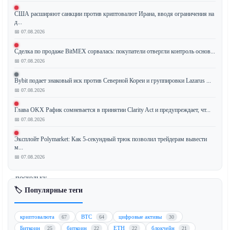
США расширяют санкции против криптовалют Ирана, вводя ограничения на
Государственный
д...
инвестиционный
📅 07.08.2026
фонд
Сделка по продаже BitMEX сорвалась: покупатели отвергли контроль основ...
Сингапура
📅 07.08.2026
Temasek
официально
Bybit подает знаковый иск против Северной Кореи и группировки Lazarus ...
заявил,
📅 07.08.2026
что
Глава OKX Рафик сомневается в принятии Clarity Act и предупреждает, чт...
инвестиции
📅 07.08.2026
в
криптовалюты
Эксплойт Polymarket: Как 5-секундный трюк позволил трейдерам вывести
больше
м...
не
📅 07.08.2026
рассматриваются,
поскольку
компания
🏷️ Популярные теги
переориентирует
свою
криптовалюта
BTC
цифровые активы
67
64
30
стратегию
Биткоин
биткоин
ETH
блокчейн
25
22
22
21