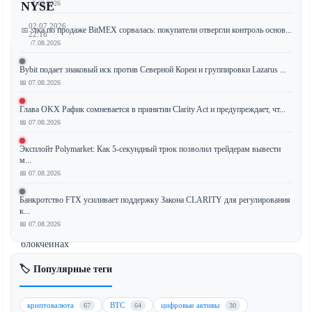
📅 07.08.2026
NYSE
02.07.2026
Сделка по продаже BitMEX сорвалась: покупатели отвергли контроль основ...
📅
22:18
📅 07.08.2026
Bybit подает знаковый иск против Северной Кореи и группировки Lazarus ...
📅 07.08.2026
Securitize,
ведущая
Глава OKX Рафик сомневается в принятии Clarity Act и предупреждает, чт...
платформа
📅 07.08.2026
токенизации,
Эксплойт Polymarket: Как 5-секундный трюк позволил трейдерам вывести
токенизировала
м...
$295
📅 07.08.2026
млн
собственных
Банкротство FTX усиливает поддержку Закона CLARITY для регулирования
к...
акций
📅 07.08.2026
на
блокчейнах
Solana
🏷️ Популярные теги
(SOL)
и
Avalanche
криптовалюта
BTC
цифровые активы
67
64
30