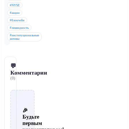
#NYSE
#акции
#блокчейн
#ликвидность
#институциональные
активы
💬
Комментарии
(0)
🎉
Будьте
первым