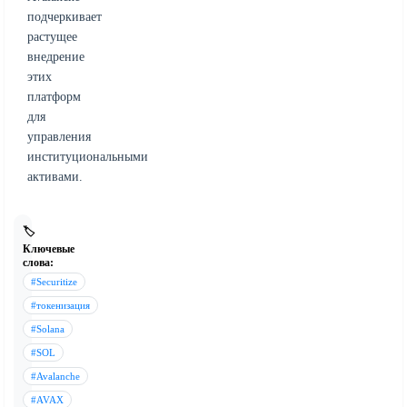
подчеркивает
растущее
внедрение
этих
платформ
для
управления
институциональными
активами.
🏷️
Ключевые
слова:
#Securitize
#токенизация
#Solana
#SOL
#Avalanche
#AVAX