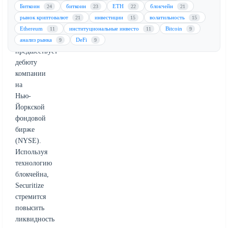
(AVAX).
Биткоин
биткоин
ETH
блокчейн
24
23
22
21
Этот
рынок криптовалют
инвестиции
волатильность
21
15
15
стратегический
Ethereum
институциональные инвесто
Bitcoin
11
11
9
шаг
анализ рынка
DeFi
9
9
предшествует
дебюту
компании
на
Нью-
Йоркской
фондовой
бирже
(NYSE).
Используя
технологию
блокчейна,
Securitize
стремится
повысить
ликвидность