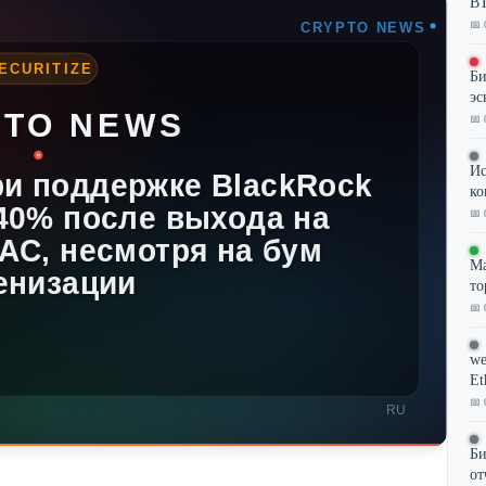
BT
📅 
Би
эс
📅 
Ис
ко
📅 
Ма
то
📅 
we
Et
📅 
Би
от