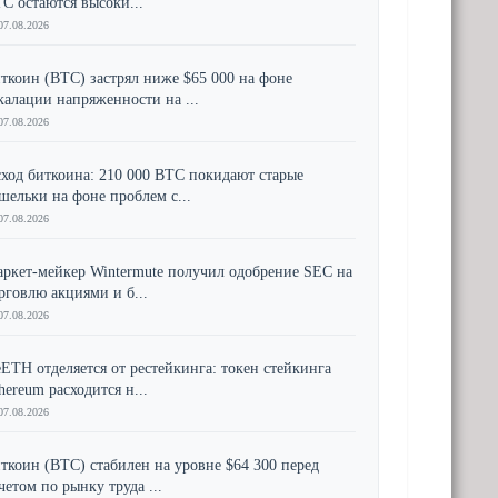
C остаются высоки...
07.08.2026
ткоин (BTC) застрял ниже $65 000 на фоне
калации напряженности на ...
07.08.2026
ход биткоина: 210 000 BTC покидают старые
шельки на фоне проблем с...
07.08.2026
ркет-мейкер Wintermute получил одобрение SEC на
рговлю акциями и б...
07.08.2026
ETH отделяется от рестейкинга: токен стейкинга
hereum расходится н...
07.08.2026
ткоин (BTC) стабилен на уровне $64 300 перед
четом по рынку труда ...