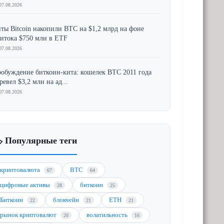
07.08.2026
ты Bitcoin накопили BTC на $1,2 млрд на фоне
итока $750 млн в ETF
07.08.2026
обуждение биткоин-кита: кошелек BTC 2011 года
ревел $3,2 млн на ад...
07.08.2026
️ Популярные теги
криптовалюта
BTC
67
64
цифровые активы
биткоин
28
25
Биткоин
блокчейн
ETH
22
21
21
рынок криптовалют
волатильность
20
16