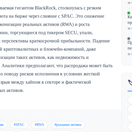
📅 
ваемая гигантом BlackRock, столкнулась с резким
юта на бирже через слияние с SPAC. Это снижение
Ки
пр
окенизации реальных активов (RWA) и роста
📅 
нии, торгующиеся под тикером SECU, упали,
и перспективы краткосрочной прибыльности. Падение
Пр
пе
ий криптовалютных и блокчейн-компаний, даже
📅 
енизации таких активов, как недвижимость и
. Аналитики предполагают, что распродажа может быть
о поводу рисков исполнения в условиях жесткой
зрыв между хайпом в секторе и фактической

ых активов.
ция
#SPAC
#RWA
#реальные активы