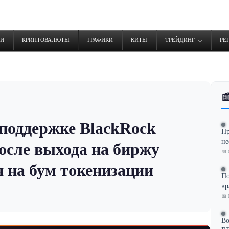
ТИ
КРИПТОВАЛЮТЫ
ГРАФИКИ
КИТЫ
ТРЕЙДИНГ
РЕ

 поддержке BlackRock
Пр
не
осле выхода на биржу
📅 
я на бум токенизации
По
в
📅 
Во