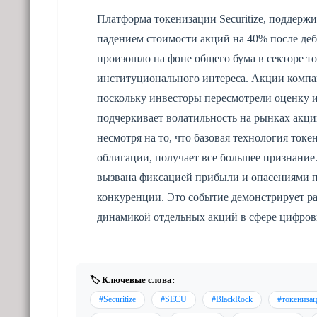
Платформа токенизации Securitize, поддержи
падением стоимости акций на 40% после деб
произошло на фоне общего бума в секторе т
институционального интереса. Акции компа
поскольку инвесторы пересмотрели оценку 
подчеркивает волатильность на рынках акц
несмотря на то, что базовая технология ток
облигации, получает все большее признание
вызвана фиксацией прибыли и опасениями п
конкуренции. Это событие демонстрирует ра
динамикой отдельных акций в сфере цифров
🏷️ Ключевые слова:
#Securitize
#SECU
#BlackRock
#токениза