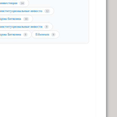
инвестиции
14
институциональные инвесто
12
цена биткоина
10
институциональные инвести
9
цена Биткоина
Ethereum
9
9