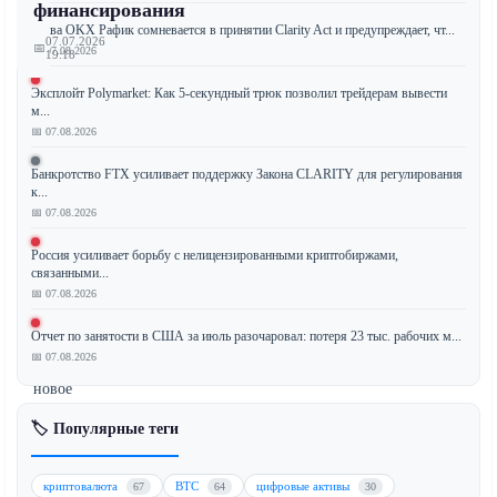
финансирования
Глава OKX Рафик сомневается в принятии Clarity Act и предупреждает, чт...
07.07.2026
📅
📅 07.08.2026
19:18
Эксплойт Polymarket: Как 5-секундный трюк позволил трейдерам вывести
м...
📅 07.08.2026
Комиссия
по
Банкротство FTX усиливает поддержку Закона CLARITY для регулирования
к...
ценным
📅 07.08.2026
бумагам
и
Россия усиливает борьбу с нелицензированными криптобиржами,
биржам
связанными...
США
📅 07.08.2026
(SEC)
Отчет по занятости в США за июль разочаровал: потеря 23 тыс. рабочих м...
планирует
📅 07.08.2026
предложить
новое
правило
🏷️ Популярные теги
для
криптовалют
уже
криптовалюта
BTC
цифровые активы
67
64
30