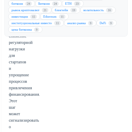
в
биткоин
Биткоин
ETH
24
24
23
этом
рынок криптовалют
блокчейн
волатильность
21
19
16
месяце,
инвестиции
Ethereum
15
11
направленное
институциональные инвесто
анализ рынка
DeFi
11
9
9
на
цена биткоина
9
снижение
регуляторной
нагрузки
для
стартапов
и
упрощение
процессов
привлечения
финансирования.
Этот
шаг
может
сигнализировать
о