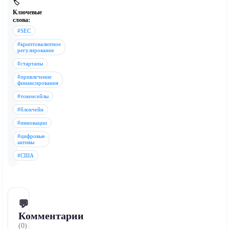
🏷️
Ключевые
слова:
#SEC
#криптовалютное
регулирование
#стартапы
#привлечение
финансирования
#токенсейлы
#блокчейн
#инновации
#цифровые
активы
#США
💬
Комментарии
(0)