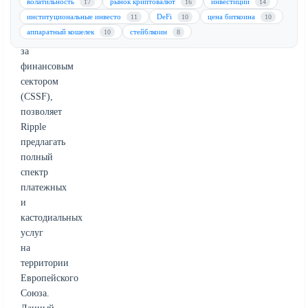
волатильность
рынок криптовалют
инвестиции
17
16
14
Комиссией
институциональные инвесто
DeFi
цена биткоина
11
10
10
по
аппаратный кошелек
стейблкоин
10
8
надзору
за
финансовым
сектором
(CSSF),
позволяет
Ripple
предлагать
полный
спектр
платежных
и
кастодиальных
услуг
на
территории
Европейского
Союза.