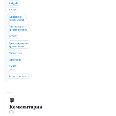
#Ripple
#XRP
#лицензия
Люксембург
#поставщик
криптоактивов
#CSSF
#регулирование
криптовалют
#блокчейн
#платежи
#XRP
цена
#криптоновости
💬
Комментарии
(0)