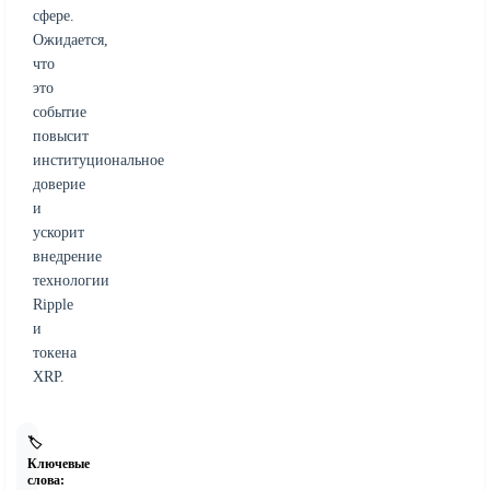
сфере.
Ожидается,
что
это
событие
повысит
институциональное
доверие
и
ускорит
внедрение
технологии
Ripple
и
токена
XRP.
🏷️
Ключевые
слова: