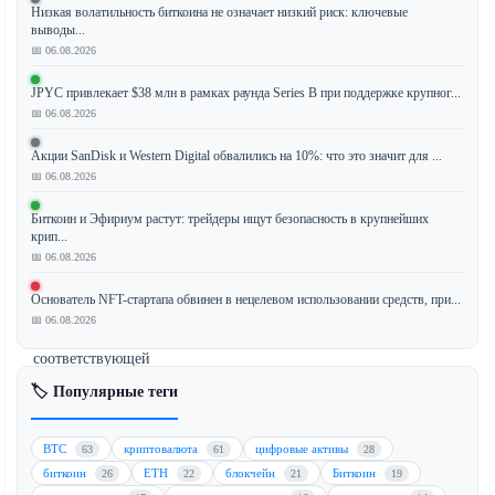
Низкая волатильность биткоина не означает низкий риск: ключевые
выводы...
Ripple
📅 06.08.2026
успешно
повысил
JPYC привлекает $38 млн в рамках раунда Series B при поддержке крупног...
📅 06.08.2026
статус
своей
Акции SanDisk и Western Digital обвалились на 10%: что это значит для ...
предварительной
📅 06.08.2026
лицензии
поставщика
Биткоин и Эфириум растут: трейдеры ищут безопасность в крупнейших
крип...
криптоактивов
📅 06.08.2026
в
Люксембурге
Основатель NFT-стартапа обвинен в нецелевом использовании средств, при...
до
📅 06.08.2026
полностью
соответствующей
требованиям.
🏷️ Популярные теги
Этот
регуляторный
BTC
криптовалюта
цифровые активы
63
61
28
прорыв,
биткоин
ETH
блокчейн
Биткоин
26
22
21
19
одобренный