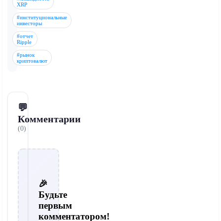
XRP
#институциональные
инвесторы
#отчет
Ripple
#рынок
криптовалют
💬
Комментарии
(0)
🎉
Будьте
первым
комментатором!