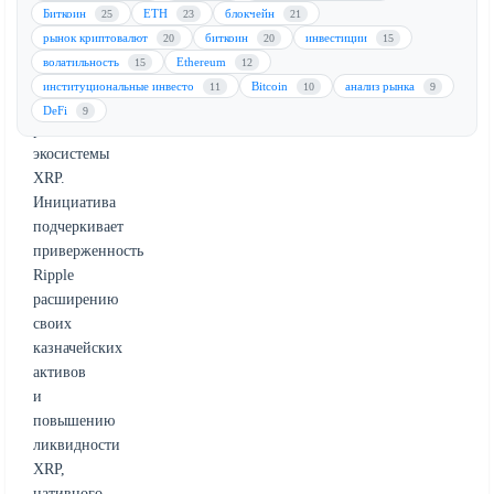
финансовых
Биткоин
ETH
блокчейн
25
23
21
резервов
рынок криптовалют
биткоин
инвестиции
20
20
15
компании
волатильность
Ethereum
15
12
и
институциональные инвесто
Bitcoin
анализ рынка
11
10
9
поддержку
DeFi
9
роста
экосистемы
XRP.
Инициатива
подчеркивает
приверженность
Ripple
расширению
своих
казначейских
активов
и
повышению
ликвидности
XRP,
нативного