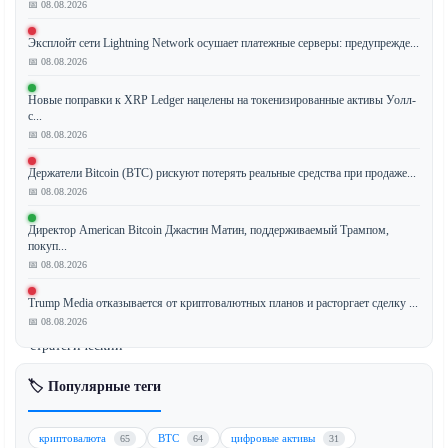
📅 08.08.2026
Согласно
недавнему
Эксплойт сети Lightning Network осушает платежные серверы: предупрежде...
отчету,
📅 08.08.2026
Ripple,
Новые поправки к XRP Ledger нацелены на токенизированные активы Уолл-
как
с...
сообщается,
📅 08.08.2026
возглавляет
привлечение
Держатели Bitcoin (BTC) рискуют потерять реальные средства при продаже...
$1
📅 08.08.2026
млрд
Директор American Bitcoin Джастин Матин, поддерживаемый Трампом,
в
покуп...
казначейские
📅 08.08.2026
резервы
XRP.
Trump Media отказывается от криптовалютных планов и расторгает сделку ...
📅 08.08.2026
Этот
стратегический
шаг
🏷️ Популярные теги
направлен
на
укрепление
криптовалюта
BTC
цифровые активы
65
64
31