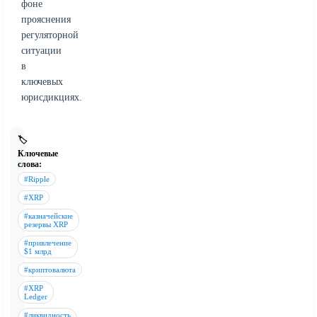
фоне
прояснения
регуляторной
ситуации
в
ключевых
юрисдикциях.
🏷️
Ключевые
слова:
#Ripple
#XRP
#казначейские
резервы XRP
#привлечение
$1 млрд
#криптовалюта
#XRP
Ledger
#ликвидность