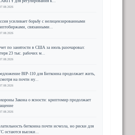
ARITY для регулирования к...
07.08.2026
ссия усиливает борьбу с нелицензированными
иптобиржами, связанными...
07.08.2026
чет по занятости в США за июль разочаровал:
теря 23 тыс. рабочих м...
07.08.2026
едложение BIP-110 для Биткоина продолжает жить,
смотря на почти ну...
07.08.2026
хороны Закона о ясности: криптомир продолжает
ращение
07.08.2026
латильность биткоина почти исчезла, но риски для
C остаются высоки...