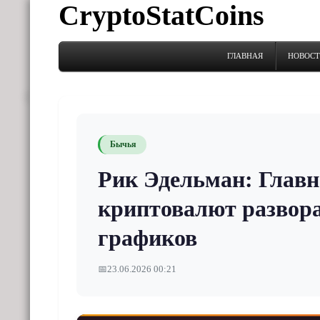
CryptoStatCoins
ГЛАВНАЯ
НОВОС
Бычья
Рик Эдельман: Главн
криптовалют развора
графиков
📅
23.06.2026 00:21