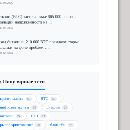
07.08.2026
ткоин (BTC) застрял ниже $65 000 на фоне
калации напряженности на ...
07.08.2026
ход биткоина: 210 000 BTC покидают старые
шельки на фоне проблем с...
07.08.2026
️ Популярные теги
криптовалюта
BTC
66
65
цифровые активы
Биткоин
30
24
биткоин
ETH
24
23
рынок криптовалют
блокчейн
20
20