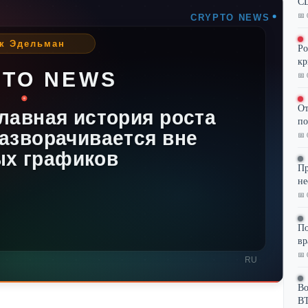
CL
📅 
Ро
кр
📅 
От
по
📅 
Пр
не
📅 
По
в
📅 
Во
BT