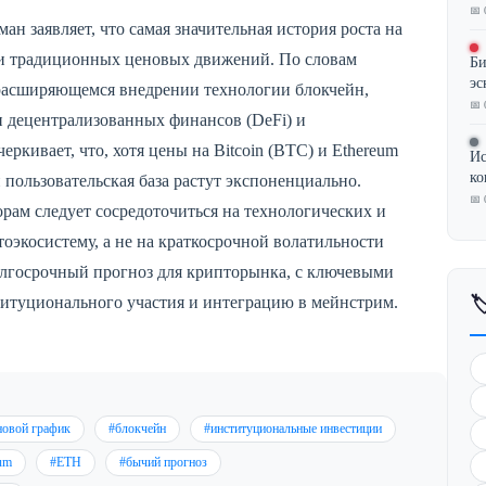
📅 
н заявляет, что самая значительная история роста на
ми традиционных ценовых движений. По словам
Би
эс
 расширяющемся внедрении технологии блокчейн,
📅 
 децентрализованных финансов (DeFi) и
ркивает, что, хотя цены на Bitcoin (BTC) и Ethereum
Ис
ко
 пользовательская база растут экспоненциально.
📅 
орам следует сосредоточиться на технологических и
экосистему, а не на краткосрочной волатильности
олгосрочный прогноз для крипторынка, с ключевыми
итуционального участия и интеграцию в мейнстрим.

новой график
#блокчейн
#институциональные инвестиции
um
#ETH
#бычий прогноз