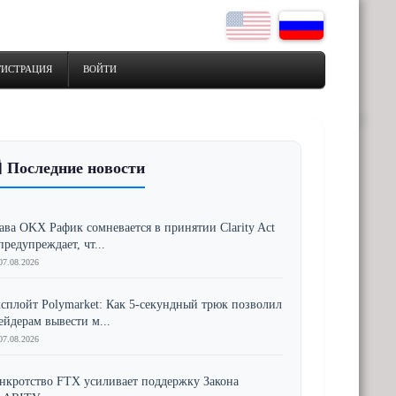
ГИСТРАЦИЯ
ВОЙТИ
 Последние новости
ава OKX Рафик сомневается в принятии Clarity Act
предупреждает, чт...
07.08.2026
сплойт Polymarket: Как 5-секундный трюк позволил
ейдерам вывести м...
07.08.2026
нкротство FTX усиливает поддержку Закона