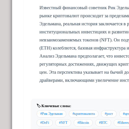
Известный финансовый советник Рик Эдельма
рынке криптовалют происходит за предела
Эдельмана, реальная история заключается в
институциональных инвестициях и развитии
невзаимозаменяемых токенов (NFT). Он подче
(ETH) колеблются, базовая инфраструктура и
Анализ Эдельмана предполагает, что инвест
регуляторных достижениях, движущих крипто
цен. Эта перспектива указывает на бычий д
драйверами, включающими увеличение инст
🏷️ Ключевые слова:
#Рик Эдельман
#криптовалюта
#рост
#це
#DeFi
#NFT
#Bitcoin
#BTC
#Ethere