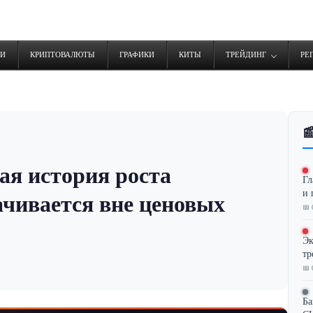
ТИ
КРИПТОВАЛЮТЫ
ГРАФИКИ
КИТЫ
ТРЕЙДИНГ
РЕ

ая история роста
Гл
и 
чивается вне ценовых
📅 
Эк
тр
📅 
Ба