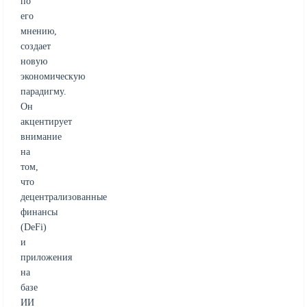
по
его
мнению,
создает
новую
экономическую
парадигму.
Он
акцентирует
внимание
на
том,
что
децентрализованные
финансы
(DeFi)
и
приложения
на
базе
ИИ