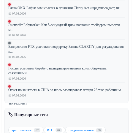
Глава OKX Рафик сомневается в принятии Clarity Act и предупреждает, чт...
📅 07.08.2026
Рауль
Пал,
Эксплойт Polymarket: Как 5-секундный трюк позволил трейдерам вывести
м...
известный
📅 07.08.2026
макроинвестор
и
Банкротство FTX усиливает поддержку Закона CLARITY для регулирования
бывший
к...
📅 07.08.2026
исполнительный
директор
Россия усиливает борьбу с нелицензированными криптобиржами,
Goldman
связанными...
Sachs,
📅 07.08.2026
утверждает,
Отчет по занятости в США за июль разочаровал: потеря 23 тыс. рабочих м...
что
📅 07.08.2026
искусственный
интеллект
(ИИ)
🏷️ Популярные теги
и
криптовалюты
трансформируют
криптовалюта
BTC
цифровые активы
67
64
30