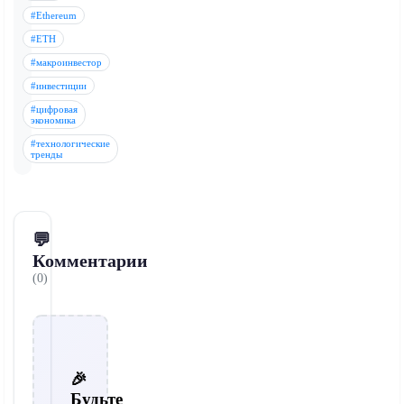
#Ethereum
#ETH
#макроинвестор
#инвестиции
#цифровая
экономика
#технологические
тренды
💬
Комментарии
(0)
🎉
Будьте