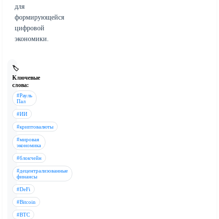
для
формирующейся
цифровой
экономики.
🏷️
Ключевые
слова:
#Рауль
Пал
#ИИ
#криптовалюты
#мировая
экономика
#блокчейн
#децентрализованные
финансы
#DeFi
#Bitcoin
#BTC