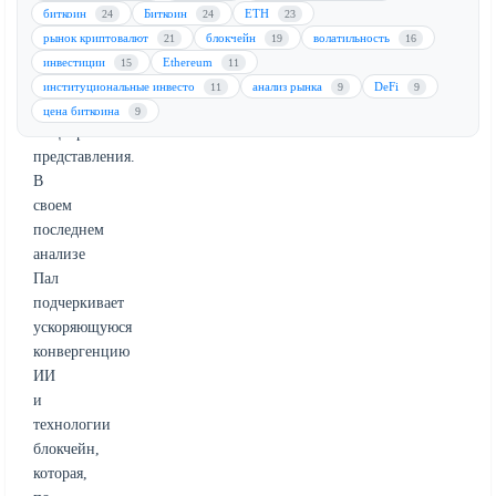
мировую
биткоин
Биткоин
ETH
24
24
23
экономику
рынок криптовалют
блокчейн
волатильность
21
19
16
темпами,
инвестиции
Ethereum
15
11
значительно
институциональные инвесто
анализ рынка
DeFi
11
9
9
превышающими
цена биткоина
9
общепринятые
представления.
В
своем
последнем
анализе
Пал
подчеркивает
ускоряющуюся
конвергенцию
ИИ
и
технологии
блокчейн,
которая,